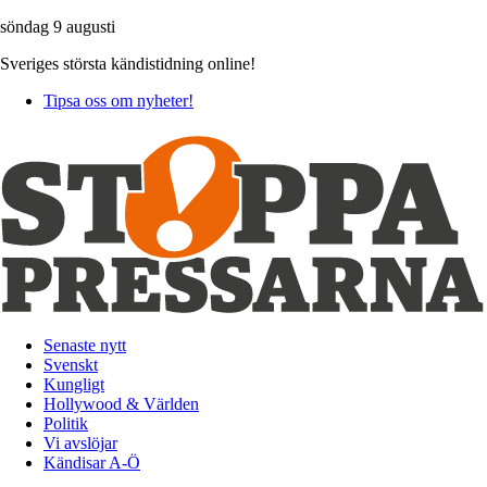
söndag 9 augusti
Sveriges största kändistidning online!
Tipsa oss om nyheter!
Senaste nytt
Svenskt
Kungligt
Hollywood & Världen
Politik
Vi avslöjar
Kändisar A-Ö