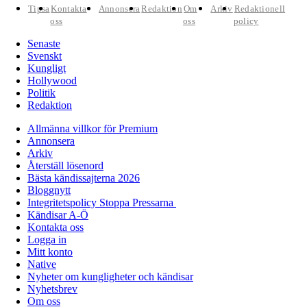
Tipsa
Kontakta
Annonsera
Redaktion
Om
Arkiv
Redaktionell
oss
oss
policy
Senaste
Svenskt
Kungligt
Hollywood
Politik
Redaktion
Allmänna villkor för Premium
Annonsera
Arkiv
Återställ lösenord
Bästa kändissajterna 2026
Bloggnytt
Integritetspolicy Stoppa Pressarna
Kändisar A-Ö
Kontakta oss
Logga in
Mitt konto
Native
Nyheter om kungligheter och kändisar
Nyhetsbrev
Om oss