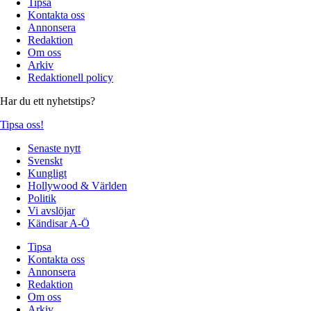
Tipsa
Kontakta oss
Annonsera
Redaktion
Om oss
Arkiv
Redaktionell policy
Har du ett nyhetstips?
Tipsa oss!
Senaste nytt
Svenskt
Kungligt
Hollywood & Världen
Politik
Vi avslöjar
Kändisar A-Ö
Tipsa
Kontakta oss
Annonsera
Redaktion
Om oss
Arkiv