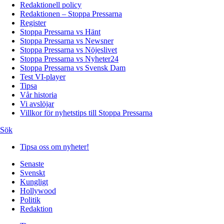
Redaktionell policy
Redaktionen – Stoppa Pressarna
Register
Stoppa Pressarna vs Hänt
Stoppa Pressarna vs Newsner
Stoppa Pressarna vs Nöjeslivet
Stoppa Pressarna vs Nyheter24
Stoppa Pressarna vs Svensk Dam
Test VI-player
Tipsa
Vår historia
Vi avslöjar
Villkor för nyhetstips till Stoppa Pressarna
Sök
Tipsa oss om nyheter!
Senaste
Svenskt
Kungligt
Hollywood
Politik
Redaktion