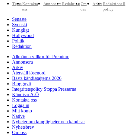
Tipsa
Kontakta
Annonsera
Redaktion
Om
Arkiv
Redaktionell
oss
oss
policy
Senaste
Svenskt
Kungligt
Hollywood
Politik
Redaktion
Allmänna villkor för Premium
Annonsera
Arkiv
Återställ lösenord
Bästa kändissajterna 2026
Bloggnytt
Integritetspolicy Stoppa Pressarna
Kändisar A-Ö
Kontakta oss
Logga in
Mitt konto
Native
Nyheter om kungligheter och kändisar
Nyhetsbrev
Om oss