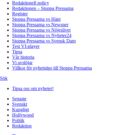
Redaktionell policy
Redaktionen – Stoppa Pressarna
Register
Stoppa Pressarna vs Hänt
Stoppa Pressarna vs Newsner
Stoppa Pressarna vs Nöjeslivet
Stoppa Pressarna vs Nyheter24
Stoppa Pressarna vs Svensk Dam
Test VI-player
Tipsa
Vår historia
Vi avslöjar
Villkor för nyhetstips till Stoppa Pressarna
Sök
Tipsa oss om nyheter!
Senaste
Svenskt
Kungligt
Hollywood
Politik
Redaktion