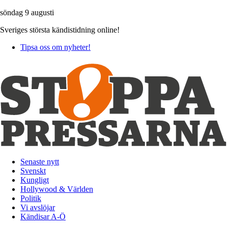
söndag 9 augusti
Sveriges största kändistidning online!
Tipsa oss om nyheter!
Senaste nytt
Svenskt
Kungligt
Hollywood & Världen
Politik
Vi avslöjar
Kändisar A-Ö