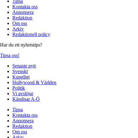
Tipsa
Kontakta oss
Annonsera
Redaktion
Om oss
Arkiv
Redaktionell policy
Har du ett nyhetstips?
Tipsa oss!
Senaste nytt
Svenskt
Kungligt
Hollywood & Världen
Politik
Vi avslöjar
Kändisar A-Ö
Tipsa
Kontakta oss
Annonsera
Redaktion
Om oss
Arkiv