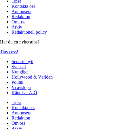
Tipsa
Kontakta oss
Annonsera
Redaktion
Om oss
Arkiv
Redaktionell policy
Har du ett nyhetstips?
Tipsa oss!
Senaste nytt
Svenskt
Kungligt
Hollywood & Världen
Politik
Vi avslöjar
Kändisar A-Ö
Tipsa
Kontakta oss
Annonsera
Redaktion
Om oss
Arkiv