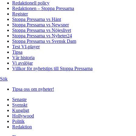
Redaktionell policy
Redaktionen – Stoppa Pressarna
Register
Stoppa Pressarna vs Hänt
Stoppa Pressarna vs Newsner
Stoppa Pressarna vs Nöjeslivet
Stoppa Pressarna vs Nyheter24
Stoppa Pressarna vs Svensk Dam
Test VI-player
Tipsa
Vår historia
Vi avslöjar
Villkor för nyhetstips till Stoppa Pressarna
Sök
Tipsa oss om nyheter!
Senaste
Svenskt
Kungligt
Hollywood
Politik
Redaktion