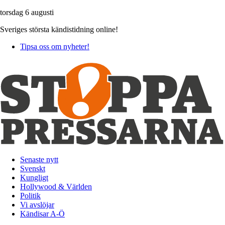
torsdag 6 augusti
Sveriges största kändistidning online!
Tipsa oss om nyheter!
Senaste nytt
Svenskt
Kungligt
Hollywood & Världen
Politik
Vi avslöjar
Kändisar A-Ö