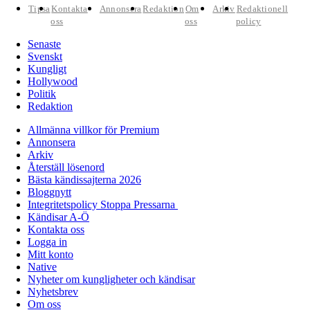
Tipsa
Kontakta
Annonsera
Redaktion
Om
Arkiv
Redaktionell
oss
oss
policy
Senaste
Svenskt
Kungligt
Hollywood
Politik
Redaktion
Allmänna villkor för Premium
Annonsera
Arkiv
Återställ lösenord
Bästa kändissajterna 2026
Bloggnytt
Integritetspolicy Stoppa Pressarna
Kändisar A-Ö
Kontakta oss
Logga in
Mitt konto
Native
Nyheter om kungligheter och kändisar
Nyhetsbrev
Om oss