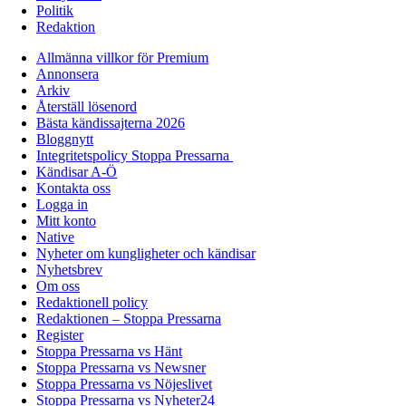
Politik
Redaktion
Allmänna villkor för Premium
Annonsera
Arkiv
Återställ lösenord
Bästa kändissajterna 2026
Bloggnytt
Integritetspolicy Stoppa Pressarna
Kändisar A-Ö
Kontakta oss
Logga in
Mitt konto
Native
Nyheter om kungligheter och kändisar
Nyhetsbrev
Om oss
Redaktionell policy
Redaktionen – Stoppa Pressarna
Register
Stoppa Pressarna vs Hänt
Stoppa Pressarna vs Newsner
Stoppa Pressarna vs Nöjeslivet
Stoppa Pressarna vs Nyheter24