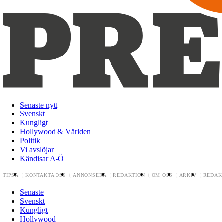
Senaste nytt
Svenskt
Kungligt
Hollywood & Världen
Politik
Vi avslöjar
Kändisar A-Ö
TIPSA
KONTAKTA OSS
ANNONSERA
REDAKTION
OM OSS
ARKIV
REDAK
Senaste
Svenskt
Kungligt
Hollywood