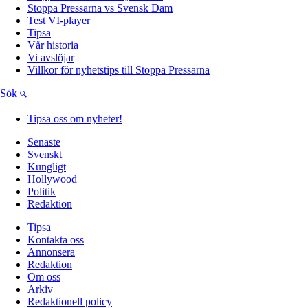
Stoppa Pressarna vs Svensk Dam
Test VI-player
Tipsa
Vår historia
Vi avslöjar
Villkor för nyhetstips till Stoppa Pressarna
Sök
Tipsa oss om nyheter!
Senaste
Svenskt
Kungligt
Hollywood
Politik
Redaktion
Tipsa
Kontakta oss
Annonsera
Redaktion
Om oss
Arkiv
Redaktionell policy