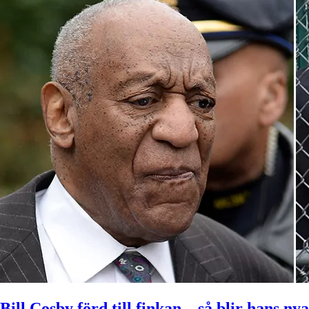
Bill Cosby förd till finkan – så blir hans ny