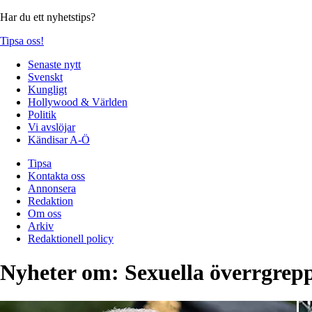
Har du ett nyhetstips?
Tipsa oss!
Senaste nytt
Svenskt
Kungligt
Hollywood & Världen
Politik
Vi avslöjar
Kändisar A-Ö
Tipsa
Kontakta oss
Annonsera
Redaktion
Om oss
Arkiv
Redaktionell policy
Nyheter om:
Sexuella överrgrep