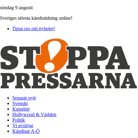
söndag 9 augusti
Sveriges största kändistidning online!
Tipsa oss om nyheter!
Senaste nytt
Svenskt
Kungligt
Hollywood & Världen
Politik
Vi avslöjar
Kändisar A-Ö