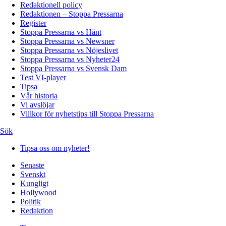
Redaktionell policy
Redaktionen – Stoppa Pressarna
Register
Stoppa Pressarna vs Hänt
Stoppa Pressarna vs Newsner
Stoppa Pressarna vs Nöjeslivet
Stoppa Pressarna vs Nyheter24
Stoppa Pressarna vs Svensk Dam
Test VI-player
Tipsa
Vår historia
Vi avslöjar
Villkor för nyhetstips till Stoppa Pressarna
Sök
Tipsa oss om nyheter!
Senaste
Svenskt
Kungligt
Hollywood
Politik
Redaktion