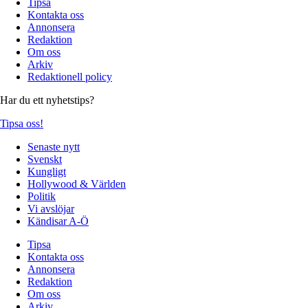
Tipsa
Kontakta oss
Annonsera
Redaktion
Om oss
Arkiv
Redaktionell policy
Har du ett nyhetstips?
Tipsa oss!
Senaste nytt
Svenskt
Kungligt
Hollywood & Världen
Politik
Vi avslöjar
Kändisar A-Ö
Tipsa
Kontakta oss
Annonsera
Redaktion
Om oss
Arkiv