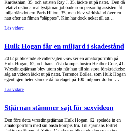
Kardashian, 35, och artisten Ray J, 35, läckte ut på nätet. Den då
relativt okända realitystjärnan jobbade som personlig assistent åt
miljardärsdottern Paris Hilton, 35, men blev världskänd över en
natt efter att filmen ”släpptes”. Kim har dock nekat till att…
Läs vidare
Hulk Hogan får en miljard i skadestånd
2012 publicerade skvallersajten Gawker en amatörporrfilm på
Hulk Hogan, 62, och hans bästa kompis hustru Heather Cole, 41.
Wrestlingstjärnan blev utom sig när han till sin stora förskräckelse
såg att videon läckt ut på nätet. Terrence Bollea, som Hulk Hogan
egentligen heter stämde då företaget på 100 miljoner dollar i…
Läs vidare
Stjärnan stämmer sajt för sexvideon
Den före detta wrestlingstjärnan Hulk Hogan, 62, spelade in en
amatörporrfilm med sin bästa kompis fru. Till stjärnans förtret
läckte sexfilmen ut. Sajten Gawker publicerade den smaskiga