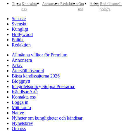
Tipsa
Kontakta
Annonsera
Redaktion
Om
Arkiv
Redaktionell
oss
oss
policy
Senaste
Svenskt
Kungligt
Hollywood
Politik
Redaktion
Allmänna villkor för Premium
Annonsera
Arkiv
Återställ lösenord
Bästa kändissajterna 2026
Bloggnytt
Integritetspolicy Stoppa Pressarna
Kändisar A-Ö
Kontakta oss
Logga in
Mitt konto
Native
Nyheter om kungligheter och kändisar
Nyhetsbrev
Om oss