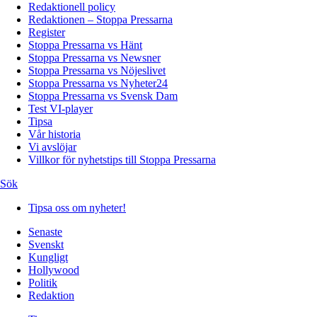
Redaktionell policy
Redaktionen – Stoppa Pressarna
Register
Stoppa Pressarna vs Hänt
Stoppa Pressarna vs Newsner
Stoppa Pressarna vs Nöjeslivet
Stoppa Pressarna vs Nyheter24
Stoppa Pressarna vs Svensk Dam
Test VI-player
Tipsa
Vår historia
Vi avslöjar
Villkor för nyhetstips till Stoppa Pressarna
Sök
Tipsa oss om nyheter!
Senaste
Svenskt
Kungligt
Hollywood
Politik
Redaktion