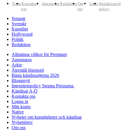
Tipsa
Kontakta
Annonsera
Redaktion
Om
Arkiv
Redaktionell
oss
oss
policy
Senaste
Svenskt
Kungligt
Hollywood
Politik
Redaktion
Allmänna villkor för Premium
Annonsera
Arkiv
Återställ lösenord
Bästa kändissajterna 2026
Bloggnytt
Integritetspolicy Stoppa Pressarna
Kändisar A-Ö
Kontakta oss
Logga in
Mitt konto
Native
Nyheter om kungligheter och kändisar
Nyhetsbrev
Om oss