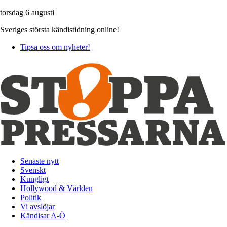
torsdag 6 augusti
Sveriges största kändistidning online!
Tipsa oss om nyheter!
Senaste nytt
Svenskt
Kungligt
Hollywood & Världen
Politik
Vi avslöjar
Kändisar A-Ö