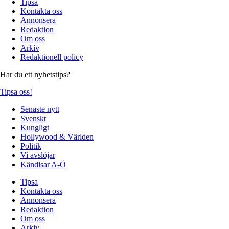
Tipsa
Kontakta oss
Annonsera
Redaktion
Om oss
Arkiv
Redaktionell policy
Har du ett nyhetstips?
Tipsa oss!
Senaste nytt
Svenskt
Kungligt
Hollywood & Världen
Politik
Vi avslöjar
Kändisar A-Ö
Tipsa
Kontakta oss
Annonsera
Redaktion
Om oss
Arkiv