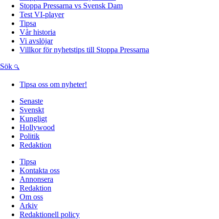
Stoppa Pressarna vs Svensk Dam
Test VI-player
Tipsa
Vår historia
Vi avslöjar
Villkor för nyhetstips till Stoppa Pressarna
Sök
Tipsa oss om nyheter!
Senaste
Svenskt
Kungligt
Hollywood
Politik
Redaktion
Tipsa
Kontakta oss
Annonsera
Redaktion
Om oss
Arkiv
Redaktionell policy