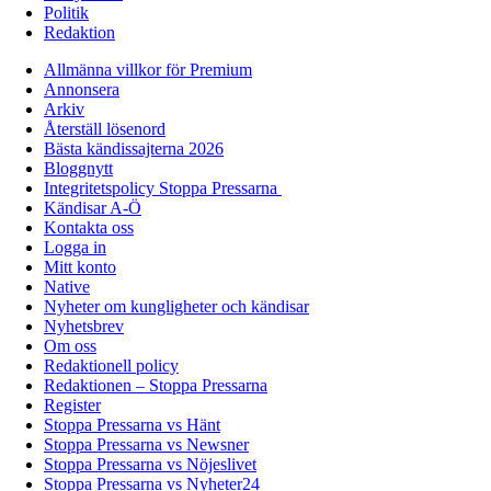
Politik
Redaktion
Allmänna villkor för Premium
Annonsera
Arkiv
Återställ lösenord
Bästa kändissajterna 2026
Bloggnytt
Integritetspolicy Stoppa Pressarna
Kändisar A-Ö
Kontakta oss
Logga in
Mitt konto
Native
Nyheter om kungligheter och kändisar
Nyhetsbrev
Om oss
Redaktionell policy
Redaktionen – Stoppa Pressarna
Register
Stoppa Pressarna vs Hänt
Stoppa Pressarna vs Newsner
Stoppa Pressarna vs Nöjeslivet
Stoppa Pressarna vs Nyheter24