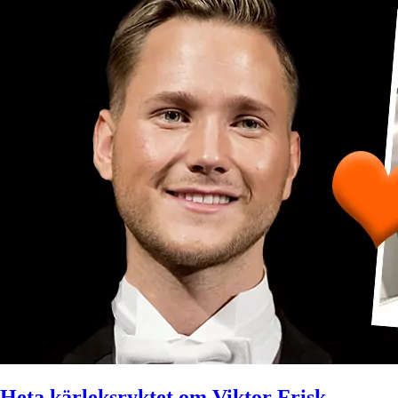
Heta kärleksryktet om Viktor Frisk