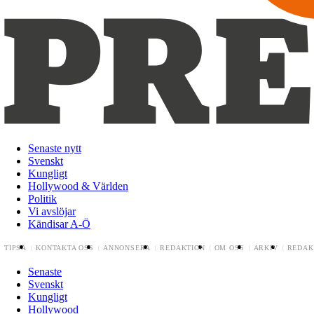
Senaste nytt
Svenskt
Kungligt
Hollywood & Världen
Politik
Vi avslöjar
Kändisar A-Ö
TIPSA
KONTAKTA OSS
ANNONSERA
REDAKTION
OM OSS
ARKIV
REDAK
Senaste
Svenskt
Kungligt
Hollywood