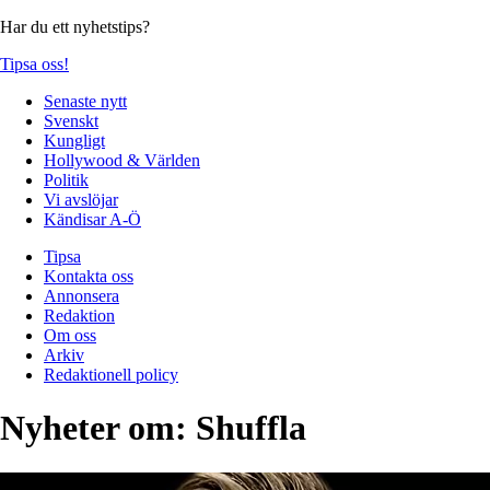
Har du ett nyhetstips?
Tipsa oss!
Senaste nytt
Svenskt
Kungligt
Hollywood & Världen
Politik
Vi avslöjar
Kändisar A-Ö
Tipsa
Kontakta oss
Annonsera
Redaktion
Om oss
Arkiv
Redaktionell policy
Nyheter om:
Shuffla