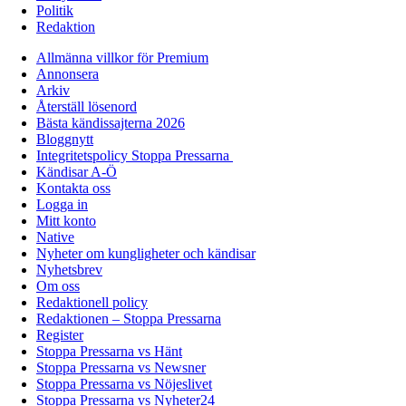
Politik
Redaktion
Allmänna villkor för Premium
Annonsera
Arkiv
Återställ lösenord
Bästa kändissajterna 2026
Bloggnytt
Integritetspolicy Stoppa Pressarna
Kändisar A-Ö
Kontakta oss
Logga in
Mitt konto
Native
Nyheter om kungligheter och kändisar
Nyhetsbrev
Om oss
Redaktionell policy
Redaktionen – Stoppa Pressarna
Register
Stoppa Pressarna vs Hänt
Stoppa Pressarna vs Newsner
Stoppa Pressarna vs Nöjeslivet
Stoppa Pressarna vs Nyheter24