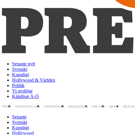
Senaste nytt
Svenskt
Kungligt
Hollywood & Världen
Politik
Vi avslöjar
Kändisar A-Ö
TIPSA
KONTAKTA OSS
ANNONSERA
REDAKTION
OM OSS
ARKIV
REDAK
Senaste
Svenskt
Kungligt
Hollywood