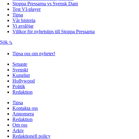
Stoppa Pressarna vs Svensk Dam
Test VI-player
Tipsa
Vår historia
Vi avslöjar
Villkor för nyhetstips till Stoppa Pressarna
Sök
Tipsa oss om nyheter!
Senaste
Svenskt
Kungligt
Hollywood
Politik
Redaktion
Tipsa
Kontakta oss
Annonsera
Redaktion
Om oss
Arkiv
Redaktionell policy