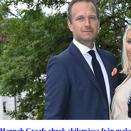
Hannah Graafs chock-skilsmässa från mak