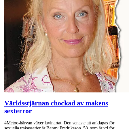
Världsstjärnan chockad av makens
sexterror
#Metoo-härvan växer lavinartat. Den senaste att anklagas för
sexuella trakasserier är Benny Fredriksson, 58, som är vd för