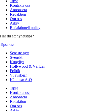
Tipsa
Kontakta oss
Annonsera
Redaktion
Om oss
Arkiv
Redaktionell policy
Har du ett nyhetstips?
Tipsa oss!
Senaste nytt
Svenskt
Kungligt
Hollywood & Världen
Politik
Vi avslöjar
Kändisar A-Ö
Tipsa
Kontakta oss
Annonsera
Redaktion
Om oss
Arkiv