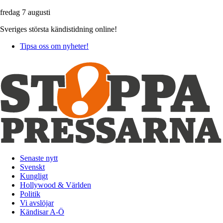
fredag 7 augusti
Sveriges största kändistidning online!
Tipsa oss om nyheter!
Senaste nytt
Svenskt
Kungligt
Hollywood & Världen
Politik
Vi avslöjar
Kändisar A-Ö