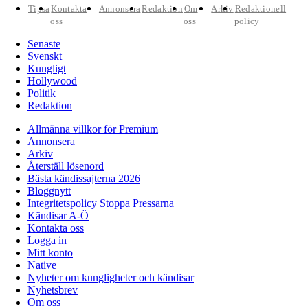
Tipsa
Kontakta
Annonsera
Redaktion
Om
Arkiv
Redaktionell
oss
oss
policy
Senaste
Svenskt
Kungligt
Hollywood
Politik
Redaktion
Allmänna villkor för Premium
Annonsera
Arkiv
Återställ lösenord
Bästa kändissajterna 2026
Bloggnytt
Integritetspolicy Stoppa Pressarna
Kändisar A-Ö
Kontakta oss
Logga in
Mitt konto
Native
Nyheter om kungligheter och kändisar
Nyhetsbrev
Om oss