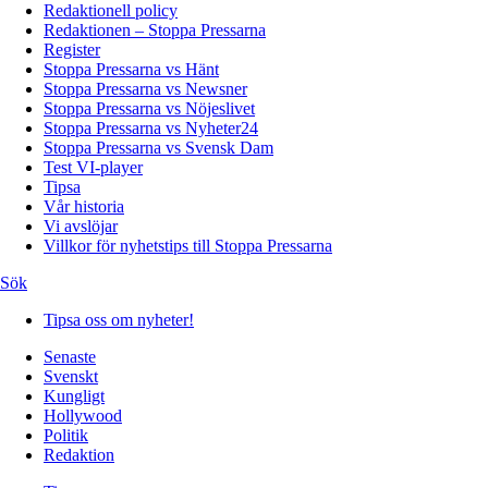
Redaktionell policy
Redaktionen – Stoppa Pressarna
Register
Stoppa Pressarna vs Hänt
Stoppa Pressarna vs Newsner
Stoppa Pressarna vs Nöjeslivet
Stoppa Pressarna vs Nyheter24
Stoppa Pressarna vs Svensk Dam
Test VI-player
Tipsa
Vår historia
Vi avslöjar
Villkor för nyhetstips till Stoppa Pressarna
Sök
Tipsa oss om nyheter!
Senaste
Svenskt
Kungligt
Hollywood
Politik
Redaktion