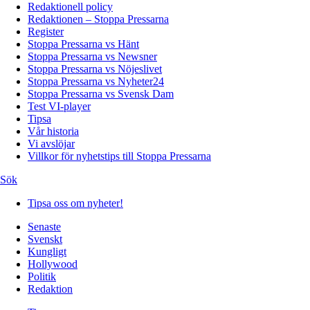
Redaktionell policy
Redaktionen – Stoppa Pressarna
Register
Stoppa Pressarna vs Hänt
Stoppa Pressarna vs Newsner
Stoppa Pressarna vs Nöjeslivet
Stoppa Pressarna vs Nyheter24
Stoppa Pressarna vs Svensk Dam
Test VI-player
Tipsa
Vår historia
Vi avslöjar
Villkor för nyhetstips till Stoppa Pressarna
Sök
Tipsa oss om nyheter!
Senaste
Svenskt
Kungligt
Hollywood
Politik
Redaktion