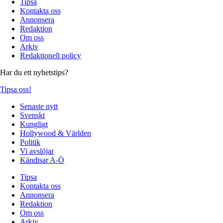
Tipsa
Kontakta oss
Annonsera
Redaktion
Om oss
Arkiv
Redaktionell policy
Har du ett nyhetstips?
Tipsa oss!
Senaste nytt
Svenskt
Kungligt
Hollywood & Världen
Politik
Vi avslöjar
Kändisar A-Ö
Tipsa
Kontakta oss
Annonsera
Redaktion
Om oss
Arkiv