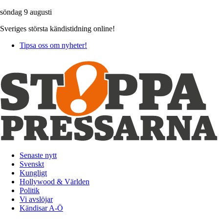
söndag 9 augusti
Sveriges största kändistidning online!
Tipsa oss om nyheter!
Senaste nytt
Svenskt
Kungligt
Hollywood & Världen
Politik
Vi avslöjar
Kändisar A-Ö