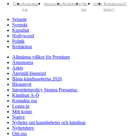
Tipsa
Kontakta
Annonsera
Redaktion
Om
Arkiv
Redaktionell
oss
oss
policy
Senaste
Svenskt
Kungligt
Hollywood
Politik
Redaktion
Allmänna villkor för Premium
Annonsera
Arkiv
Återställ lösenord
Bästa kändissajterna 2026
Bloggnytt
Integritetspolicy Stoppa Pressarna
Kändisar A-Ö
Kontakta oss
Logga in
Mitt konto
Native
Nyheter om kungligheter och kändisar
Nyhetsbrev
Om oss