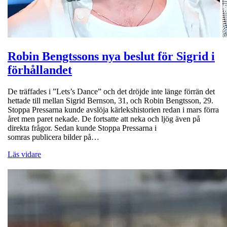
Robin Bengtssons nya beslut för Sigrid i
förhållandet
De träffades i ”Lets’s Dance” och det dröjde inte länge förrän det
hettade till mellan Sigrid Bernson, 31, och Robin Bengtsson, 29.
Stoppa Pressarna kunde avslöja kärlekshistorien redan i mars förra
året men paret nekade. De fortsatte att neka och ljög även på
direkta frågor. Sedan kunde Stoppa Pressarna i
somras publicera bilder på…
Läs vidare