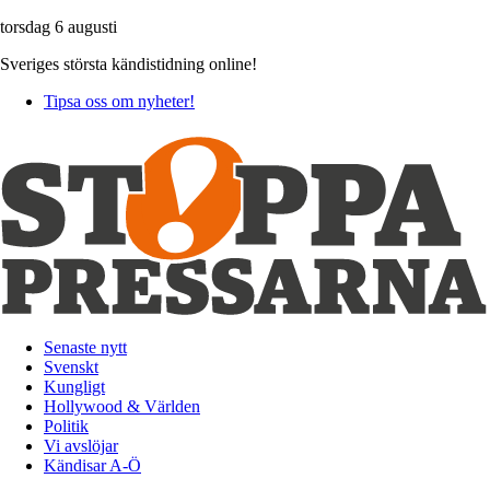
torsdag 6 augusti
Sveriges största kändistidning online!
Tipsa oss om nyheter!
Senaste nytt
Svenskt
Kungligt
Hollywood & Världen
Politik
Vi avslöjar
Kändisar A-Ö