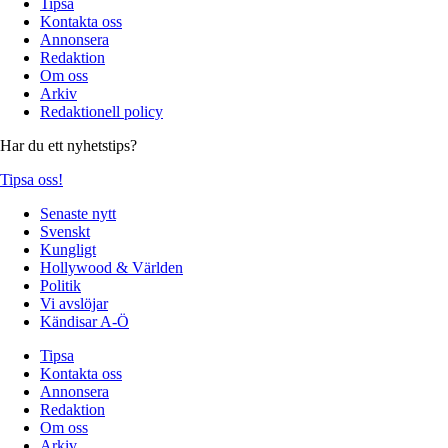
Tipsa
Kontakta oss
Annonsera
Redaktion
Om oss
Arkiv
Redaktionell policy
Har du ett nyhetstips?
Tipsa oss!
Senaste nytt
Svenskt
Kungligt
Hollywood & Världen
Politik
Vi avslöjar
Kändisar A-Ö
Tipsa
Kontakta oss
Annonsera
Redaktion
Om oss
Arkiv