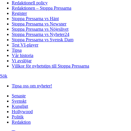
Redaktionell policy
Redaktionen – Stoppa Pressarna
Register
Stoppa Pressarna vs Hänt
Stoppa Pressarna vs Newsner
Stoppa Pressarna vs Nöjeslivet
Stoppa Pressarna vs Nyheter24
Stoppa Pressarna vs Svensk Dam
Test VI-player
Tipsa
Vår historia
Vi avslöjar
Villkor för nyhetstips till Stoppa Pressarna
Sök
Tipsa oss om nyheter!
Senaste
Svenskt
Kungligt
Hollywood
Politik
Redaktion