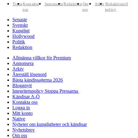
Tipsa
Kontakta
Annonsera
Redaktion
Om
Arkiv
Redaktionell
oss
oss
policy
Senaste
Svenskt
Kungligt
Hollywood
Politik
Redaktion
Allmänna villkor för Premium
Annonsera
Arkiv
Återställ lösenord
Bästa kändissajterna 2026
Bloggnytt
Integritetspolicy Stoppa Pressarna
Kändisar A-Ö
Kontakta oss
Logga in
Mitt konto
Native
Nyheter om kungligheter och kändisar
Nyhetsbrev
Om oss