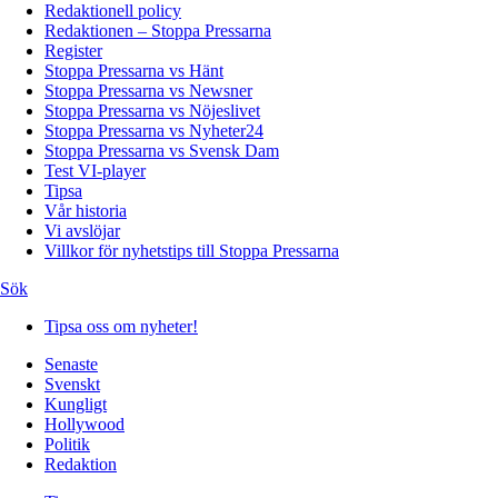
Redaktionell policy
Redaktionen – Stoppa Pressarna
Register
Stoppa Pressarna vs Hänt
Stoppa Pressarna vs Newsner
Stoppa Pressarna vs Nöjeslivet
Stoppa Pressarna vs Nyheter24
Stoppa Pressarna vs Svensk Dam
Test VI-player
Tipsa
Vår historia
Vi avslöjar
Villkor för nyhetstips till Stoppa Pressarna
Sök
Tipsa oss om nyheter!
Senaste
Svenskt
Kungligt
Hollywood
Politik
Redaktion