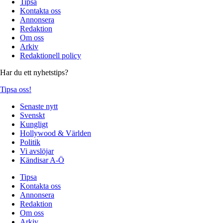
Tipsa
Kontakta oss
Annonsera
Redaktion
Om oss
Arkiv
Redaktionell policy
Har du ett nyhetstips?
Tipsa oss!
Senaste nytt
Svenskt
Kungligt
Hollywood & Världen
Politik
Vi avslöjar
Kändisar A-Ö
Tipsa
Kontakta oss
Annonsera
Redaktion
Om oss
Arkiv