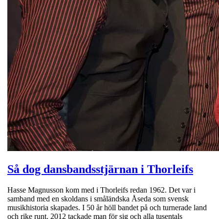
Så dog dansbandsstjärnan i Thorleifs
Hasse Magnusson kom med i Thorleifs redan 1962. Det var i
samband med en skoldans i småländska Åseda som svensk
musikhistoria skapades. I 50 år höll bandet på och turnerade land
och rike runt. 2012 tackade man för sig och alla tusentals