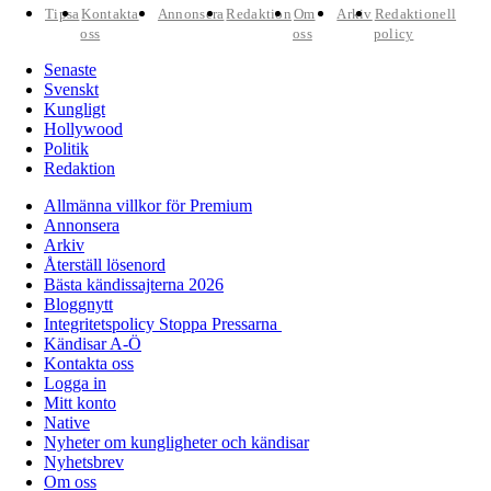
Tipsa
Kontakta
Annonsera
Redaktion
Om
Arkiv
Redaktionell
oss
oss
policy
Senaste
Svenskt
Kungligt
Hollywood
Politik
Redaktion
Allmänna villkor för Premium
Annonsera
Arkiv
Återställ lösenord
Bästa kändissajterna 2026
Bloggnytt
Integritetspolicy Stoppa Pressarna
Kändisar A-Ö
Kontakta oss
Logga in
Mitt konto
Native
Nyheter om kungligheter och kändisar
Nyhetsbrev
Om oss