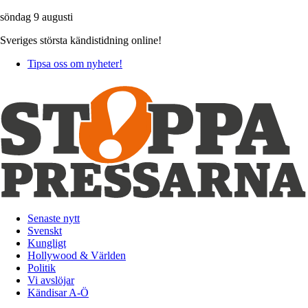
söndag 9 augusti
Sveriges största kändistidning online!
Tipsa oss om nyheter!
Senaste nytt
Svenskt
Kungligt
Hollywood & Världen
Politik
Vi avslöjar
Kändisar A-Ö