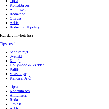
Tipsa
Kontakta oss
Annonsera
Redaktion
Om oss
Arkiv
Redaktionell policy
Har du ett nyhetstips?
Tipsa oss!
Senaste nytt
Svenskt
Kungligt
Hollywood & Världen
Politik
Vi avslöjar
Kändisar A-Ö
Tipsa
Kontakta oss
Annonsera
Redaktion
Om oss
Arkiv