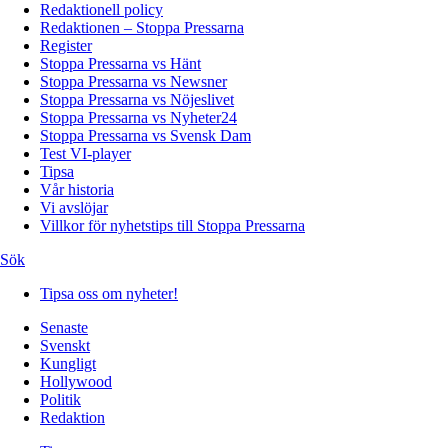
Redaktionell policy
Redaktionen – Stoppa Pressarna
Register
Stoppa Pressarna vs Hänt
Stoppa Pressarna vs Newsner
Stoppa Pressarna vs Nöjeslivet
Stoppa Pressarna vs Nyheter24
Stoppa Pressarna vs Svensk Dam
Test VI-player
Tipsa
Vår historia
Vi avslöjar
Villkor för nyhetstips till Stoppa Pressarna
Sök
Tipsa oss om nyheter!
Senaste
Svenskt
Kungligt
Hollywood
Politik
Redaktion