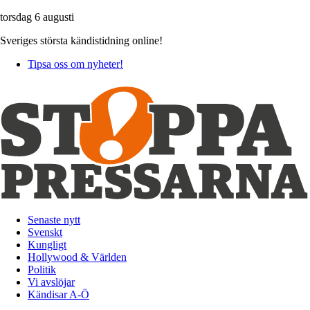
torsdag 6 augusti
Sveriges största kändistidning online!
Tipsa oss om nyheter!
Senaste nytt
Svenskt
Kungligt
Hollywood & Världen
Politik
Vi avslöjar
Kändisar A-Ö