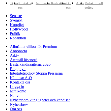
Tipsa
Kontakta
Annonsera
Redaktion
Om
Arkiv
Redaktionell
oss
oss
policy
Senaste
Svenskt
Kungligt
Hollywood
Politik
Redaktion
Allmänna villkor för Premium
Annonsera
Arkiv
Återställ lösenord
Bästa kändissajterna 2026
Bloggnytt
Integritetspolicy Stoppa Pressarna
Kändisar A-Ö
Kontakta oss
Logga in
Mitt konto
Native
Nyheter om kungligheter och kändisar
Nyhetsbrev
Om oss