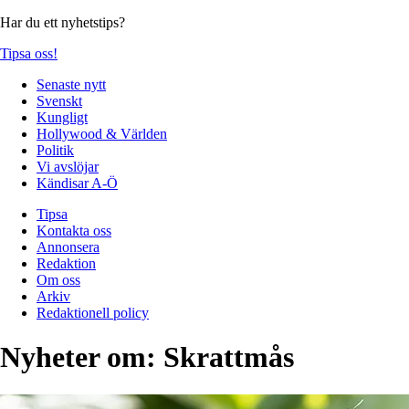
Har du ett nyhetstips?
Tipsa oss!
Senaste nytt
Svenskt
Kungligt
Hollywood & Världen
Politik
Vi avslöjar
Kändisar A-Ö
Tipsa
Kontakta oss
Annonsera
Redaktion
Om oss
Arkiv
Redaktionell policy
Nyheter om:
Skrattmås