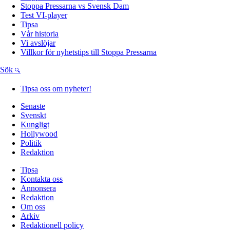
Stoppa Pressarna vs Svensk Dam
Test VI-player
Tipsa
Vår historia
Vi avslöjar
Villkor för nyhetstips till Stoppa Pressarna
Sök
Tipsa oss om nyheter!
Senaste
Svenskt
Kungligt
Hollywood
Politik
Redaktion
Tipsa
Kontakta oss
Annonsera
Redaktion
Om oss
Arkiv
Redaktionell policy