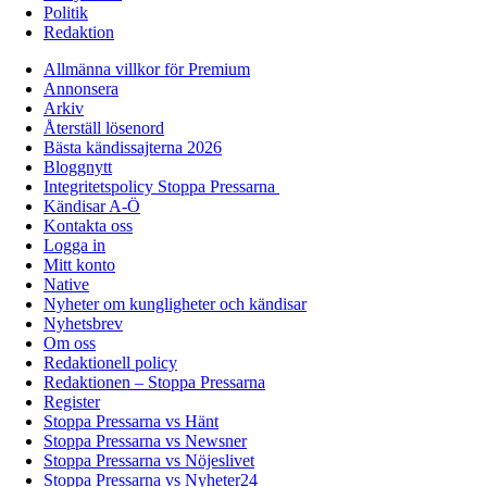
Politik
Redaktion
Allmänna villkor för Premium
Annonsera
Arkiv
Återställ lösenord
Bästa kändissajterna 2026
Bloggnytt
Integritetspolicy Stoppa Pressarna
Kändisar A-Ö
Kontakta oss
Logga in
Mitt konto
Native
Nyheter om kungligheter och kändisar
Nyhetsbrev
Om oss
Redaktionell policy
Redaktionen – Stoppa Pressarna
Register
Stoppa Pressarna vs Hänt
Stoppa Pressarna vs Newsner
Stoppa Pressarna vs Nöjeslivet
Stoppa Pressarna vs Nyheter24