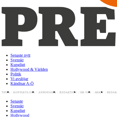
Senaste nytt
Svenskt
Kungligt
Hollywood & Världen
Politik
Vi avslöjar
Kändisar A-Ö
TIPSA
KONTAKTA OSS
ANNONSERA
REDAKTION
OM OSS
ARKIV
REDAK
Senaste
Svenskt
Kungligt
Hollywood