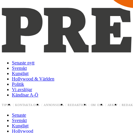
Senaste nytt
Svenskt
Kungligt
Hollywood & Världen
Politik
Vi avslöjar
Kändisar A-Ö
TIPSA
KONTAKTA OSS
ANNONSERA
REDAKTION
OM OSS
ARKIV
REDAK
Senaste
Svenskt
Kungligt
Hollywood