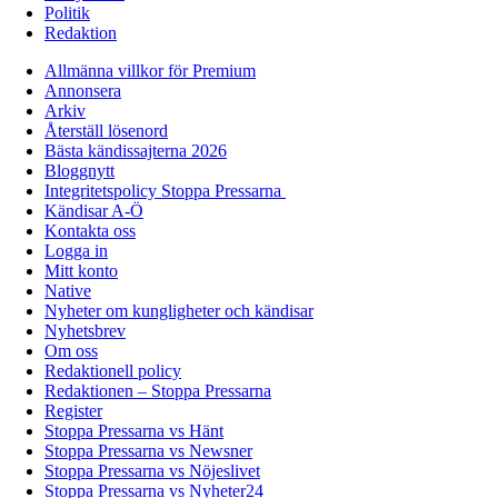
Politik
Redaktion
Allmänna villkor för Premium
Annonsera
Arkiv
Återställ lösenord
Bästa kändissajterna 2026
Bloggnytt
Integritetspolicy Stoppa Pressarna
Kändisar A-Ö
Kontakta oss
Logga in
Mitt konto
Native
Nyheter om kungligheter och kändisar
Nyhetsbrev
Om oss
Redaktionell policy
Redaktionen – Stoppa Pressarna
Register
Stoppa Pressarna vs Hänt
Stoppa Pressarna vs Newsner
Stoppa Pressarna vs Nöjeslivet
Stoppa Pressarna vs Nyheter24