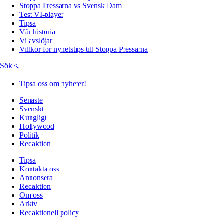
Stoppa Pressarna vs Svensk Dam
Test VI-player
Tipsa
Vår historia
Vi avslöjar
Villkor för nyhetstips till Stoppa Pressarna
Sök
Tipsa oss om nyheter!
Senaste
Svenskt
Kungligt
Hollywood
Politik
Redaktion
Tipsa
Kontakta oss
Annonsera
Redaktion
Om oss
Arkiv
Redaktionell policy