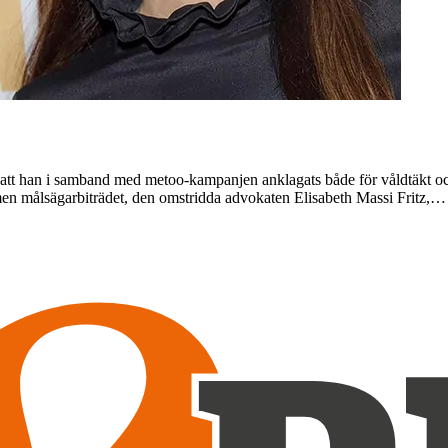
r att han i samband med metoo-kampanjen anklagats både för våldtäkt oc
men målsägarbiträdet, den omstridda advokaten Elisabeth Massi Fritz,…