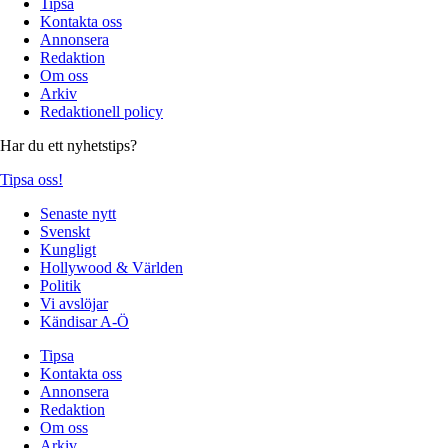
Tipsa
Kontakta oss
Annonsera
Redaktion
Om oss
Arkiv
Redaktionell policy
Har du ett nyhetstips?
Tipsa oss!
Senaste nytt
Svenskt
Kungligt
Hollywood & Världen
Politik
Vi avslöjar
Kändisar A-Ö
Tipsa
Kontakta oss
Annonsera
Redaktion
Om oss
Arkiv