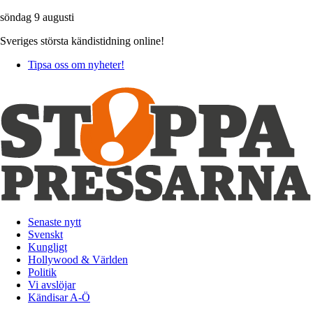
söndag 9 augusti
Sveriges största kändistidning online!
Tipsa oss om nyheter!
Senaste nytt
Svenskt
Kungligt
Hollywood & Världen
Politik
Vi avslöjar
Kändisar A-Ö