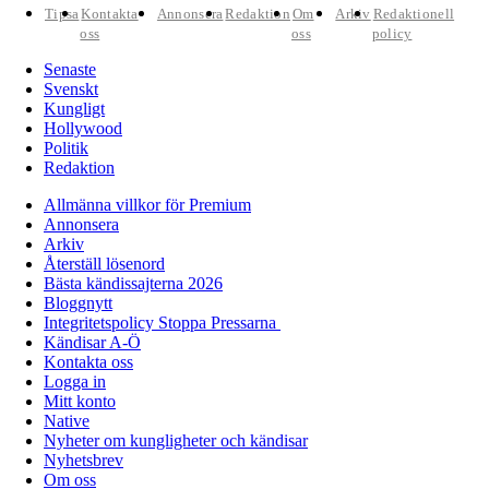
Tipsa
Kontakta
Annonsera
Redaktion
Om
Arkiv
Redaktionell
oss
oss
policy
Senaste
Svenskt
Kungligt
Hollywood
Politik
Redaktion
Allmänna villkor för Premium
Annonsera
Arkiv
Återställ lösenord
Bästa kändissajterna 2026
Bloggnytt
Integritetspolicy Stoppa Pressarna
Kändisar A-Ö
Kontakta oss
Logga in
Mitt konto
Native
Nyheter om kungligheter och kändisar
Nyhetsbrev
Om oss