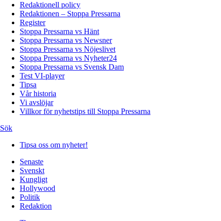
Redaktionell policy
Redaktionen – Stoppa Pressarna
Register
Stoppa Pressarna vs Hänt
Stoppa Pressarna vs Newsner
Stoppa Pressarna vs Nöjeslivet
Stoppa Pressarna vs Nyheter24
Stoppa Pressarna vs Svensk Dam
Test VI-player
Tipsa
Vår historia
Vi avslöjar
Villkor för nyhetstips till Stoppa Pressarna
Sök
Tipsa oss om nyheter!
Senaste
Svenskt
Kungligt
Hollywood
Politik
Redaktion