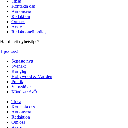
Tipsa
Kontakta oss
Annonsera
Redaktion
Om oss
Arkiv
Redaktionell policy
Har du ett nyhetstips?
Tipsa oss!
Senaste nytt
Svenskt
Kungligt
Hollywood & Världen
Politik
Vi avslöjar
Kändisar A-Ö
Tipsa
Kontakta oss
Annonsera
Redaktion
Om oss
Arkiv