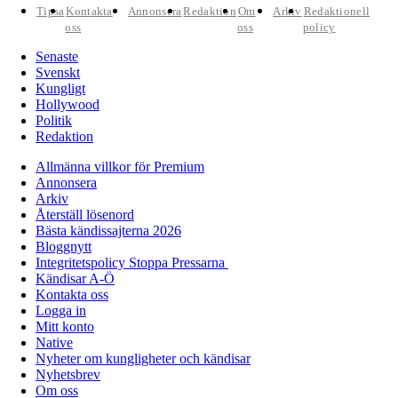
Tipsa
Kontakta
Annonsera
Redaktion
Om
Arkiv
Redaktionell
oss
oss
policy
Senaste
Svenskt
Kungligt
Hollywood
Politik
Redaktion
Allmänna villkor för Premium
Annonsera
Arkiv
Återställ lösenord
Bästa kändissajterna 2026
Bloggnytt
Integritetspolicy Stoppa Pressarna
Kändisar A-Ö
Kontakta oss
Logga in
Mitt konto
Native
Nyheter om kungligheter och kändisar
Nyhetsbrev
Om oss