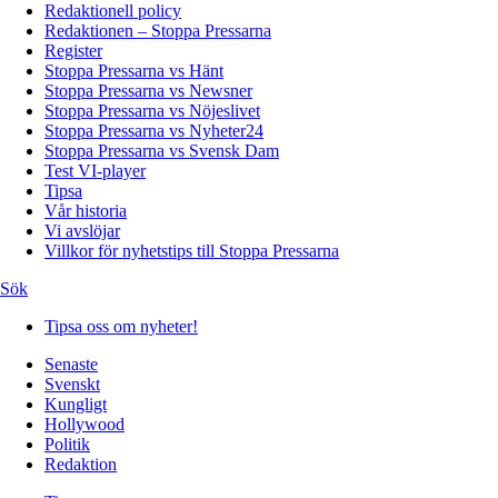
Redaktionell policy
Redaktionen – Stoppa Pressarna
Register
Stoppa Pressarna vs Hänt
Stoppa Pressarna vs Newsner
Stoppa Pressarna vs Nöjeslivet
Stoppa Pressarna vs Nyheter24
Stoppa Pressarna vs Svensk Dam
Test VI-player
Tipsa
Vår historia
Vi avslöjar
Villkor för nyhetstips till Stoppa Pressarna
Sök
Tipsa oss om nyheter!
Senaste
Svenskt
Kungligt
Hollywood
Politik
Redaktion