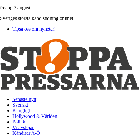
fredag 7 augusti
Sveriges största kändistidning online!
Tipsa oss om nyheter!
Senaste nytt
Svenskt
Kungligt
Hollywood & Världen
Politik
Vi avslöjar
Kändisar A-Ö