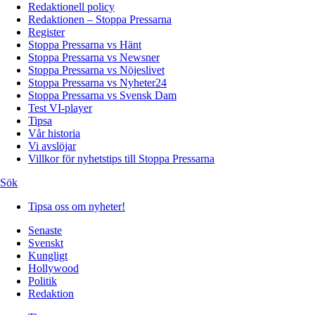
Redaktionell policy
Redaktionen – Stoppa Pressarna
Register
Stoppa Pressarna vs Hänt
Stoppa Pressarna vs Newsner
Stoppa Pressarna vs Nöjeslivet
Stoppa Pressarna vs Nyheter24
Stoppa Pressarna vs Svensk Dam
Test VI-player
Tipsa
Vår historia
Vi avslöjar
Villkor för nyhetstips till Stoppa Pressarna
Sök
Tipsa oss om nyheter!
Senaste
Svenskt
Kungligt
Hollywood
Politik
Redaktion