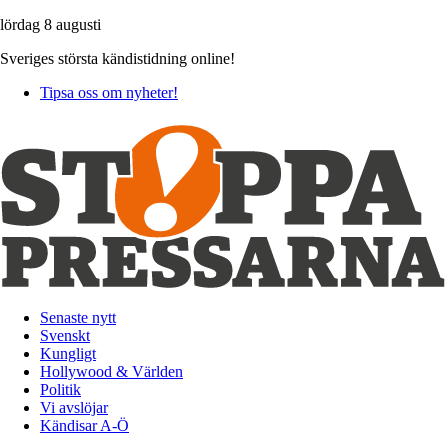
lördag 8 augusti
Sveriges största kändistidning online!
Tipsa oss om nyheter!
Senaste nytt
Svenskt
Kungligt
Hollywood & Världen
Politik
Vi avslöjar
Kändisar A-Ö