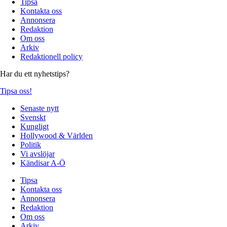
Tipsa
Kontakta oss
Annonsera
Redaktion
Om oss
Arkiv
Redaktionell policy
Har du ett nyhetstips?
Tipsa oss!
Senaste nytt
Svenskt
Kungligt
Hollywood & Världen
Politik
Vi avslöjar
Kändisar A-Ö
Tipsa
Kontakta oss
Annonsera
Redaktion
Om oss
Arkiv