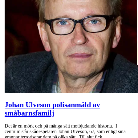
Johan Ulveson polisanmäld av
småbarnsfamilj
Det är en mörk och på många sätt motbjudande historia. I
centrum står skådespelaren Johan Ulveson, 67, som enligt sina
grannar terroriserar dem på olika sätt. Till slut fick