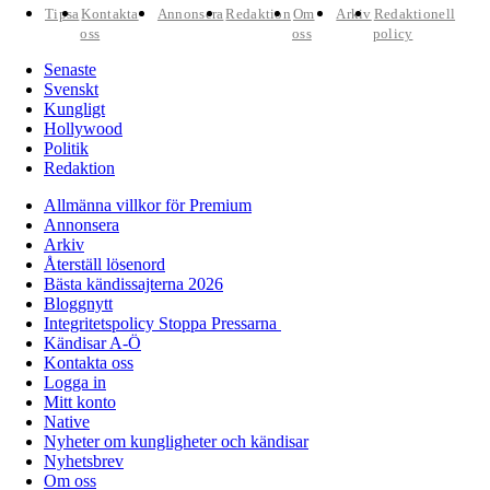
Tipsa
Kontakta
Annonsera
Redaktion
Om
Arkiv
Redaktionell
oss
oss
policy
Senaste
Svenskt
Kungligt
Hollywood
Politik
Redaktion
Allmänna villkor för Premium
Annonsera
Arkiv
Återställ lösenord
Bästa kändissajterna 2026
Bloggnytt
Integritetspolicy Stoppa Pressarna
Kändisar A-Ö
Kontakta oss
Logga in
Mitt konto
Native
Nyheter om kungligheter och kändisar
Nyhetsbrev
Om oss