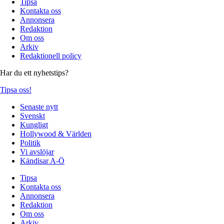
Tipsa
Kontakta oss
Annonsera
Redaktion
Om oss
Arkiv
Redaktionell policy
Har du ett nyhetstips?
Tipsa oss!
Senaste nytt
Svenskt
Kungligt
Hollywood & Världen
Politik
Vi avslöjar
Kändisar A-Ö
Tipsa
Kontakta oss
Annonsera
Redaktion
Om oss
Arkiv