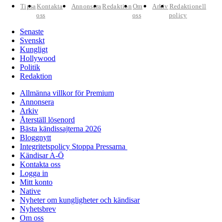
Tipsa
Kontakta
Annonsera
Redaktion
Om
Arkiv
Redaktionell
oss
oss
policy
Senaste
Svenskt
Kungligt
Hollywood
Politik
Redaktion
Allmänna villkor för Premium
Annonsera
Arkiv
Återställ lösenord
Bästa kändissajterna 2026
Bloggnytt
Integritetspolicy Stoppa Pressarna
Kändisar A-Ö
Kontakta oss
Logga in
Mitt konto
Native
Nyheter om kungligheter och kändisar
Nyhetsbrev
Om oss