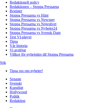
Redaktionell policy
Redaktionen – Stoppa Pressarna
Register
Stoppa Pressarna vs Hänt
Stoppa Pressarna vs Newsner
Stoppa Pressarna vs Nöjeslivet
Stoppa Pressarna vs Nyheter24
Stoppa Pressarna vs Svensk Dam
Test VI-player
Tipsa
Vår historia
Vi avslöjar
Villkor för nyhetstips till Stoppa Pressarna
Sök
Tipsa oss om nyheter!
Senaste
Svenskt
Kungligt
Hollywood
Politik
Redaktion