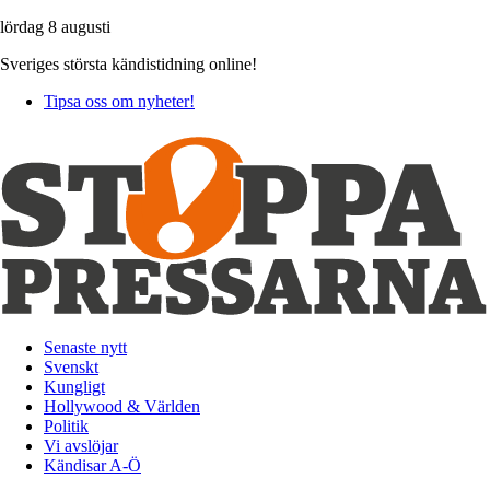
lördag 8 augusti
Sveriges största kändistidning online!
Tipsa oss om nyheter!
Senaste nytt
Svenskt
Kungligt
Hollywood & Världen
Politik
Vi avslöjar
Kändisar A-Ö