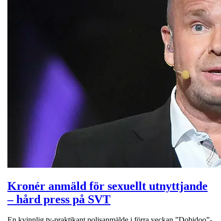
Kronér anmäld för sexuellt utnyttjande
– hård press på SVT
En kvinnlig tv-praktikant polisanmälde i förra veckan ”Dobidoo”-