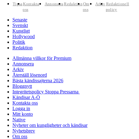
Tipsa
Kontakta
Annonsera
Redaktion
Om
Arkiv
Redaktionell
oss
oss
policy
Senaste
Svenskt
Kungligt
Hollywood
Politik
Redaktion
Allmänna villkor för Premium
Annonsera
Arkiv
Återställ lösenord
Bästa kändissajterna 2026
Bloggnytt
Integritetspolicy Stoppa Pressarna
Kändisar A-Ö
Kontakta oss
Logga in
Mitt konto
Native
Nyheter om kungligheter och kändisar
Nyhetsbrev
Om oss