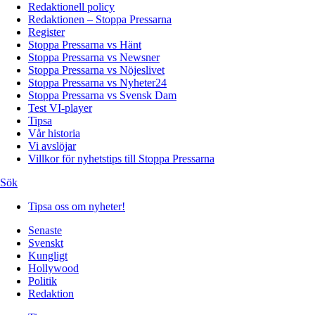
Redaktionell policy
Redaktionen – Stoppa Pressarna
Register
Stoppa Pressarna vs Hänt
Stoppa Pressarna vs Newsner
Stoppa Pressarna vs Nöjeslivet
Stoppa Pressarna vs Nyheter24
Stoppa Pressarna vs Svensk Dam
Test VI-player
Tipsa
Vår historia
Vi avslöjar
Villkor för nyhetstips till Stoppa Pressarna
Sök
Tipsa oss om nyheter!
Senaste
Svenskt
Kungligt
Hollywood
Politik
Redaktion