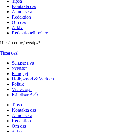
Tipsa
Kontakta oss
Annonsera
Redaktion
Om oss
Arkiv
Redaktionell policy
Har du ett nyhetstips?
Tipsa oss!
Senaste nytt
Svenskt
Kungligt
Hollywood & Världen
Politik
Vi avslöjar
Kändisar A-Ö
Tipsa
Kontakta oss
Annonsera
Redaktion
Om oss
Arkiv