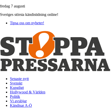
fredag 7 augusti
Sveriges största kändistidning online!
Tipsa oss om nyheter!
Senaste nytt
Svenskt
Kungligt
Hollywood & Världen
Politik
Vi avslöjar
Kändisar A-Ö