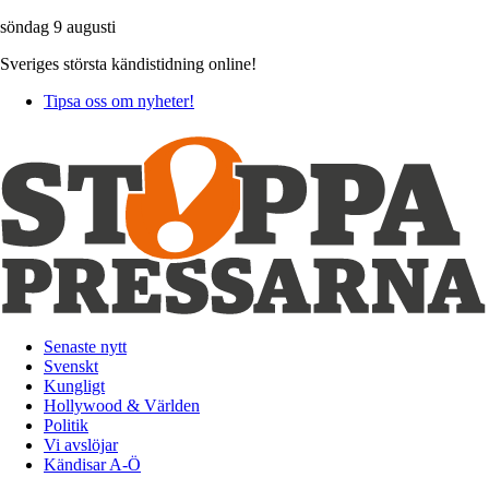
söndag 9 augusti
Sveriges största kändistidning online!
Tipsa oss om nyheter!
Senaste nytt
Svenskt
Kungligt
Hollywood & Världen
Politik
Vi avslöjar
Kändisar A-Ö