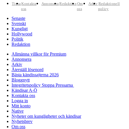
Tipsa
Kontakta
Annonsera
Redaktion
Om
Arkiv
Redaktionell
oss
oss
policy
Senaste
Svenskt
Kungligt
Hollywood
Politik
Redaktion
Allmänna villkor för Premium
Annonsera
Arkiv
Återställ lösenord
Bästa kändissajterna 2026
Bloggnytt
Integritetspolicy Stoppa Pressarna
Kändisar A-Ö
Kontakta oss
Logga in
Mitt konto
Native
Nyheter om kungligheter och kändisar
Nyhetsbrev
Om oss