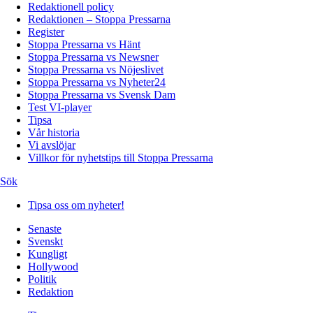
Redaktionell policy
Redaktionen – Stoppa Pressarna
Register
Stoppa Pressarna vs Hänt
Stoppa Pressarna vs Newsner
Stoppa Pressarna vs Nöjeslivet
Stoppa Pressarna vs Nyheter24
Stoppa Pressarna vs Svensk Dam
Test VI-player
Tipsa
Vår historia
Vi avslöjar
Villkor för nyhetstips till Stoppa Pressarna
Sök
Tipsa oss om nyheter!
Senaste
Svenskt
Kungligt
Hollywood
Politik
Redaktion