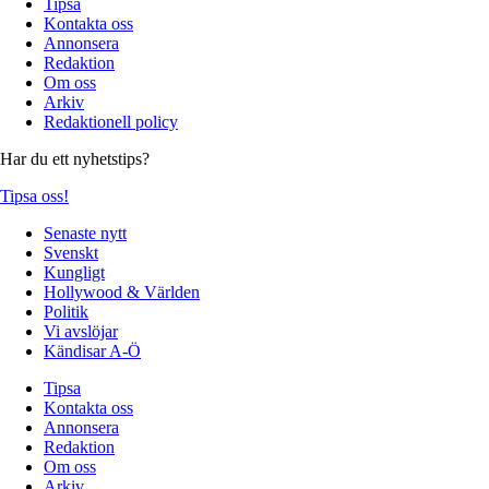
Tipsa
Kontakta oss
Annonsera
Redaktion
Om oss
Arkiv
Redaktionell policy
Har du ett nyhetstips?
Tipsa oss!
Senaste nytt
Svenskt
Kungligt
Hollywood & Världen
Politik
Vi avslöjar
Kändisar A-Ö
Tipsa
Kontakta oss
Annonsera
Redaktion
Om oss
Arkiv