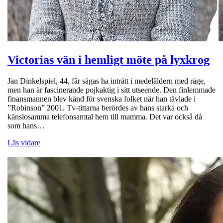
Victorias vän i hemligt möte på lyxkrog
Jan Dinkelspiel, 44, får sägas ha inträtt i medelåldern med råge,
men han är fascinerande pojkaktig i sitt utseende. Den finlemmade
finansmannen blev känd för svenska folket när han tävlade i
”Robinson” 2001. Tv-tittarna berördes av hans starka och
känslosamma telefonsamtal hem till mamma. Det var också då
som hans…
Läs vidare