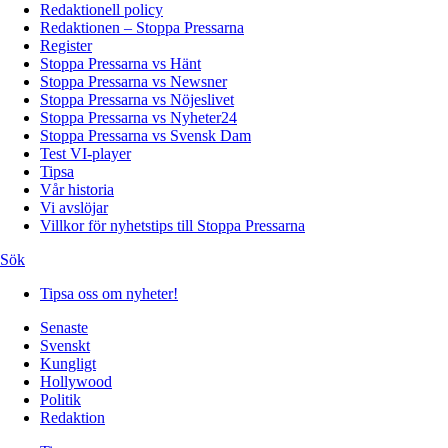
Redaktionell policy
Redaktionen – Stoppa Pressarna
Register
Stoppa Pressarna vs Hänt
Stoppa Pressarna vs Newsner
Stoppa Pressarna vs Nöjeslivet
Stoppa Pressarna vs Nyheter24
Stoppa Pressarna vs Svensk Dam
Test VI-player
Tipsa
Vår historia
Vi avslöjar
Villkor för nyhetstips till Stoppa Pressarna
Sök
Tipsa oss om nyheter!
Senaste
Svenskt
Kungligt
Hollywood
Politik
Redaktion