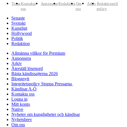
Tipsa
Kontakta
Annonsera
Redaktion
Om
Arkiv
Redaktionell
oss
oss
policy
Senaste
Svenskt
Kungligt
Hollywood
Politik
Redaktion
Allmänna villkor för Premium
Annonsera
Arkiv
Återställ lösenord
Bästa kändissajterna 2026
Bloggnytt
Integritetspolicy Stoppa Pressarna
Kändisar A-Ö
Kontakta oss
Logga in
Mitt konto
Native
Nyheter om kungligheter och kändisar
Nyhetsbrev
Om oss