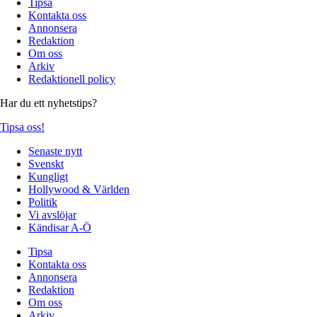
Tipsa
Kontakta oss
Annonsera
Redaktion
Om oss
Arkiv
Redaktionell policy
Har du ett nyhetstips?
Tipsa oss!
Senaste nytt
Svenskt
Kungligt
Hollywood & Världen
Politik
Vi avslöjar
Kändisar A-Ö
Tipsa
Kontakta oss
Annonsera
Redaktion
Om oss
Arkiv