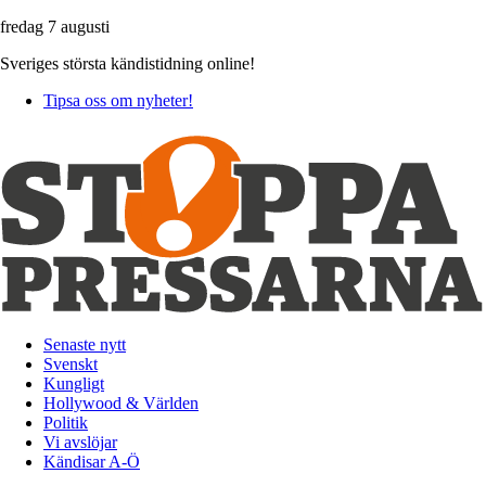
fredag 7 augusti
Sveriges största kändistidning online!
Tipsa oss om nyheter!
Senaste nytt
Svenskt
Kungligt
Hollywood & Världen
Politik
Vi avslöjar
Kändisar A-Ö