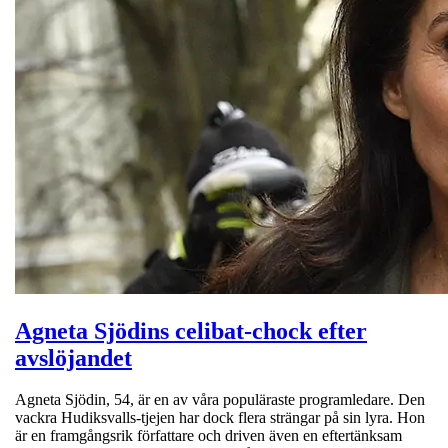
Agneta Sjödins celibat-chock efter
avslöjandet
Agneta Sjödin, 54, är en av våra populäraste programledare. Den
vackra Hudiksvalls-tjejen har dock flera strängar på sin lyra. Hon
är en framgångsrik författare och driven även en eftertänksam