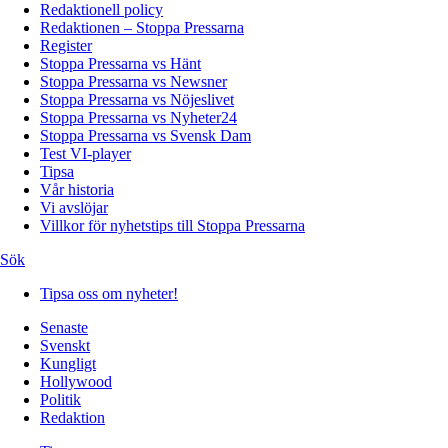
Redaktionell policy
Redaktionen – Stoppa Pressarna
Register
Stoppa Pressarna vs Hänt
Stoppa Pressarna vs Newsner
Stoppa Pressarna vs Nöjeslivet
Stoppa Pressarna vs Nyheter24
Stoppa Pressarna vs Svensk Dam
Test VI-player
Tipsa
Vår historia
Vi avslöjar
Villkor för nyhetstips till Stoppa Pressarna
Sök
Tipsa oss om nyheter!
Senaste
Svenskt
Kungligt
Hollywood
Politik
Redaktion