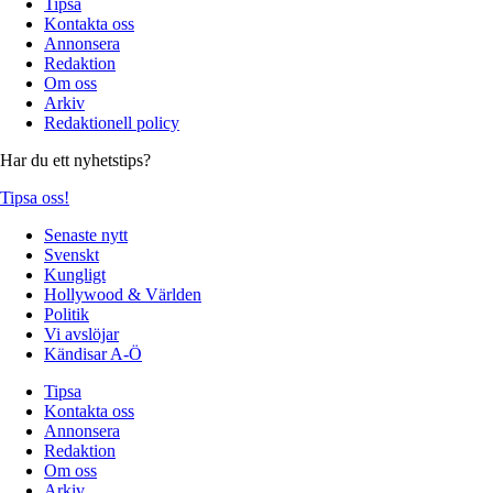
Tipsa
Kontakta oss
Annonsera
Redaktion
Om oss
Arkiv
Redaktionell policy
Har du ett nyhetstips?
Tipsa oss!
Senaste nytt
Svenskt
Kungligt
Hollywood & Världen
Politik
Vi avslöjar
Kändisar A-Ö
Tipsa
Kontakta oss
Annonsera
Redaktion
Om oss
Arkiv