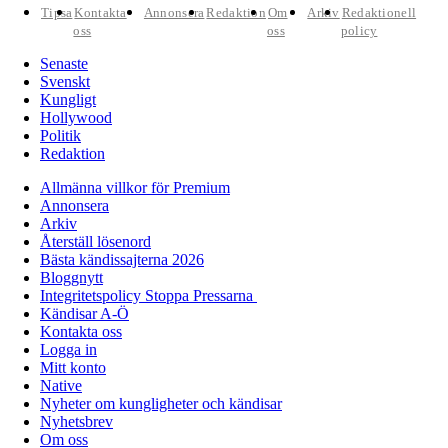
Tipsa
Kontakta
Annonsera
Redaktion
Om
Arkiv
Redaktionell
oss
oss
policy
Senaste
Svenskt
Kungligt
Hollywood
Politik
Redaktion
Allmänna villkor för Premium
Annonsera
Arkiv
Återställ lösenord
Bästa kändissajterna 2026
Bloggnytt
Integritetspolicy Stoppa Pressarna
Kändisar A-Ö
Kontakta oss
Logga in
Mitt konto
Native
Nyheter om kungligheter och kändisar
Nyhetsbrev
Om oss