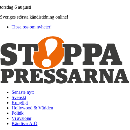
torsdag 6 augusti
Sveriges största kändistidning online!
Tipsa oss om nyheter!
Senaste nytt
Svenskt
Kungligt
Hollywood & Världen
Politik
Vi avslöjar
Kändisar A-Ö