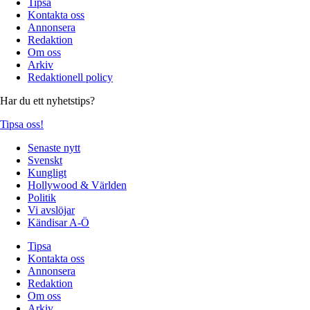
Tipsa
Kontakta oss
Annonsera
Redaktion
Om oss
Arkiv
Redaktionell policy
Har du ett nyhetstips?
Tipsa oss!
Senaste nytt
Svenskt
Kungligt
Hollywood & Världen
Politik
Vi avslöjar
Kändisar A-Ö
Tipsa
Kontakta oss
Annonsera
Redaktion
Om oss
Arkiv