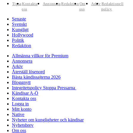
Tipsa
Kontakta
Annonsera
Redaktion
Om
Arkiv
Redaktionell
oss
oss
policy
Senaste
Svenskt
Kungligt
Hollywood
Politik
Redaktion
Allmänna villkor för Premium
Annonsera
Arkiv
Återställ lösenord
Bästa kändissajterna 2026
Bloggnytt
Integritetspolicy Stoppa Pressarna
Kändisar A-Ö
Kontakta oss
Logga in
Mitt konto
Native
Nyheter om kungligheter och kändisar
Nyhetsbrev
Om oss