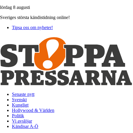
lördag 8 augusti
Sveriges största kändistidning online!
Tipsa oss om nyheter!
Senaste nytt
Svenskt
Kungligt
Hollywood & Världen
Politik
Vi avslöjar
Kändisar A-Ö