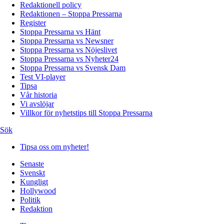
Redaktionell policy
Redaktionen – Stoppa Pressarna
Register
Stoppa Pressarna vs Hänt
Stoppa Pressarna vs Newsner
Stoppa Pressarna vs Nöjeslivet
Stoppa Pressarna vs Nyheter24
Stoppa Pressarna vs Svensk Dam
Test VI-player
Tipsa
Vår historia
Vi avslöjar
Villkor för nyhetstips till Stoppa Pressarna
Sök
Tipsa oss om nyheter!
Senaste
Svenskt
Kungligt
Hollywood
Politik
Redaktion