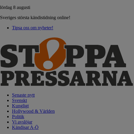
lördag 8 augusti
Sveriges största kändistidning online!
Tipsa oss om nyheter!
Senaste nytt
Svenskt
Kungligt
Hollywood & Världen
Politik
Vi avslöjar
Kändisar A-Ö