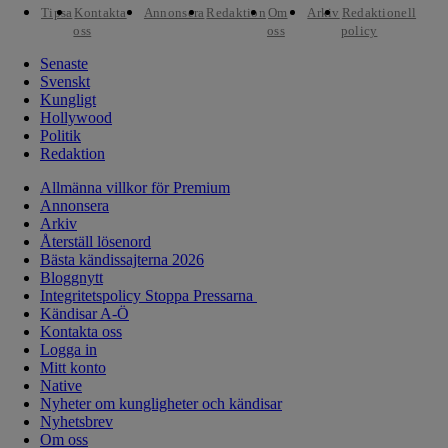
Tipsa
Kontakta
Annonsera
Redaktion
Om
Arkiv
Redaktionell
oss
oss
policy
Senaste
Svenskt
Kungligt
Hollywood
Politik
Redaktion
Allmänna villkor för Premium
Annonsera
Arkiv
Återställ lösenord
Bästa kändissajterna 2026
Bloggnytt
Integritetspolicy Stoppa Pressarna
Kändisar A-Ö
Kontakta oss
Logga in
Mitt konto
Native
Nyheter om kungligheter och kändisar
Nyhetsbrev
Om oss