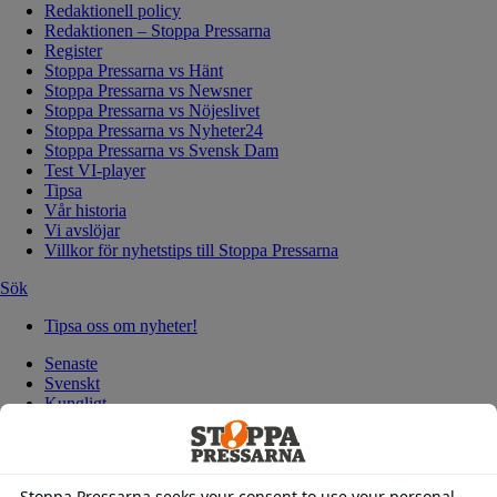
Redaktionell policy
Redaktionen – Stoppa Pressarna
Register
Stoppa Pressarna vs Hänt
Stoppa Pressarna vs Newsner
Stoppa Pressarna vs Nöjeslivet
Stoppa Pressarna vs Nyheter24
Stoppa Pressarna vs Svensk Dam
Test VI-player
Tipsa
Vår historia
Vi avslöjar
Villkor för nyhetstips till Stoppa Pressarna
Sök
Tipsa oss om nyheter!
Senaste
Svenskt
Kungligt
Hollywood
Politik
Redaktion