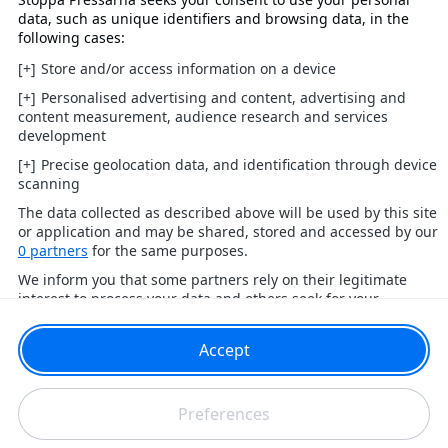
Tipsa
Kontakta oss
Annonsera
Redaktion
Om oss
Arkiv
Redaktionell policy
Har du ett nyhetstips?
Tipsa oss!
Senaste nytt
Svenskt
Kungligt
Hollywood & Världen
Politik
Vi avslöjar
Kändisar A-Ö
Tipsa
Kontakta oss
Annonsera
Redaktion
Om oss
Arkiv