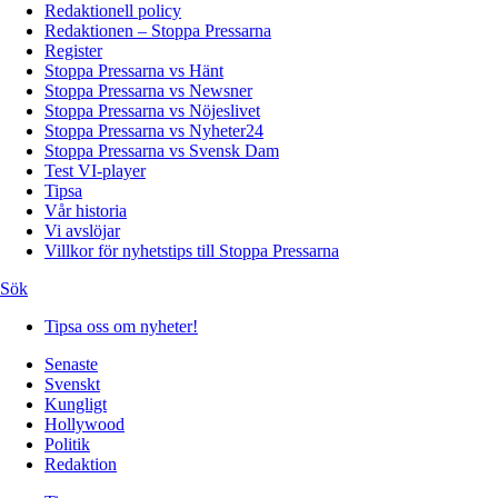
Redaktionell policy
Redaktionen – Stoppa Pressarna
Register
Stoppa Pressarna vs Hänt
Stoppa Pressarna vs Newsner
Stoppa Pressarna vs Nöjeslivet
Stoppa Pressarna vs Nyheter24
Stoppa Pressarna vs Svensk Dam
Test VI-player
Tipsa
Vår historia
Vi avslöjar
Villkor för nyhetstips till Stoppa Pressarna
Sök
Tipsa oss om nyheter!
Senaste
Svenskt
Kungligt
Hollywood
Politik
Redaktion