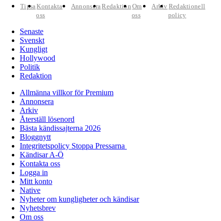
Tipsa
Kontakta
Annonsera
Redaktion
Om
Arkiv
Redaktionell
oss
oss
policy
Senaste
Svenskt
Kungligt
Hollywood
Politik
Redaktion
Allmänna villkor för Premium
Annonsera
Arkiv
Återställ lösenord
Bästa kändissajterna 2026
Bloggnytt
Integritetspolicy Stoppa Pressarna
Kändisar A-Ö
Kontakta oss
Logga in
Mitt konto
Native
Nyheter om kungligheter och kändisar
Nyhetsbrev
Om oss