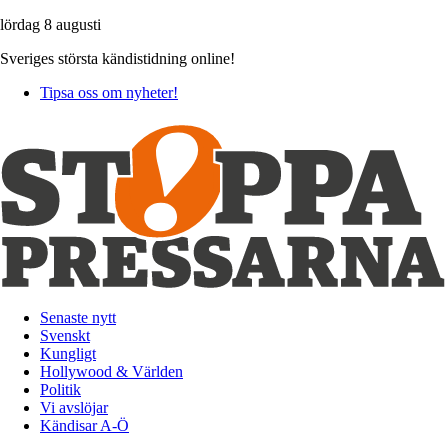
lördag 8 augusti
Sveriges största kändistidning online!
Tipsa oss om nyheter!
Senaste nytt
Svenskt
Kungligt
Hollywood & Världen
Politik
Vi avslöjar
Kändisar A-Ö