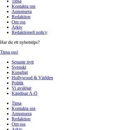
Tipsa
Kontakta oss
Annonsera
Redaktion
Om oss
Arkiv
Redaktionell policy
Har du ett nyhetstips?
Tipsa oss!
Senaste nytt
Svenskt
Kungligt
Hollywood & Världen
Politik
Vi avslöjar
Kändisar A-Ö
Tipsa
Kontakta oss
Annonsera
Redaktion
Om oss
Arkiv