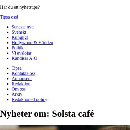
Har du ett nyhetstips?
Tipsa oss!
Senaste nytt
Svenskt
Kungligt
Hollywood & Världen
Politik
Vi avslöjar
Kändisar A-Ö
Tipsa
Kontakta oss
Annonsera
Redaktion
Om oss
Arkiv
Redaktionell policy
Nyheter om:
Solsta café