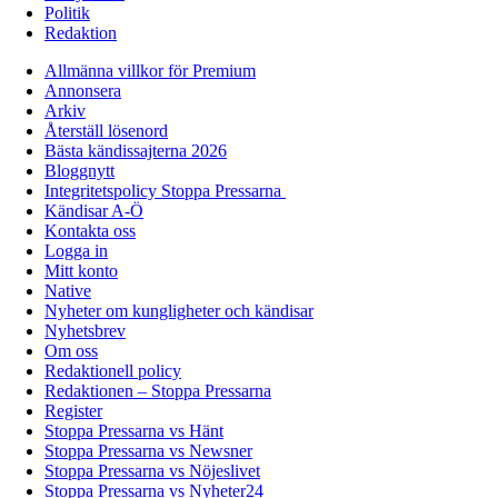
Politik
Redaktion
Allmänna villkor för Premium
Annonsera
Arkiv
Återställ lösenord
Bästa kändissajterna 2026
Bloggnytt
Integritetspolicy Stoppa Pressarna
Kändisar A-Ö
Kontakta oss
Logga in
Mitt konto
Native
Nyheter om kungligheter och kändisar
Nyhetsbrev
Om oss
Redaktionell policy
Redaktionen – Stoppa Pressarna
Register
Stoppa Pressarna vs Hänt
Stoppa Pressarna vs Newsner
Stoppa Pressarna vs Nöjeslivet
Stoppa Pressarna vs Nyheter24