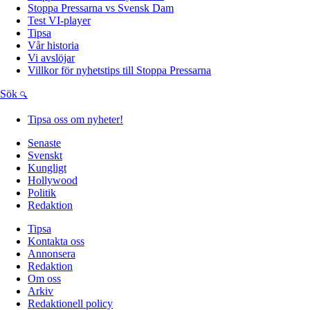
Stoppa Pressarna vs Svensk Dam
Test VI-player
Tipsa
Vår historia
Vi avslöjar
Villkor för nyhetstips till Stoppa Pressarna
Sök
Tipsa oss om nyheter!
Senaste
Svenskt
Kungligt
Hollywood
Politik
Redaktion
Tipsa
Kontakta oss
Annonsera
Redaktion
Om oss
Arkiv
Redaktionell policy