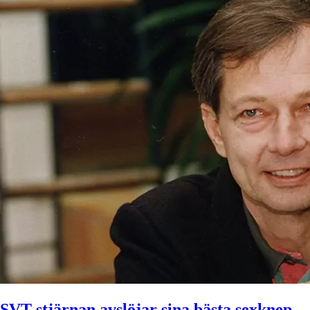
SVT-stjärnan avslöjar sina bästa sexknep