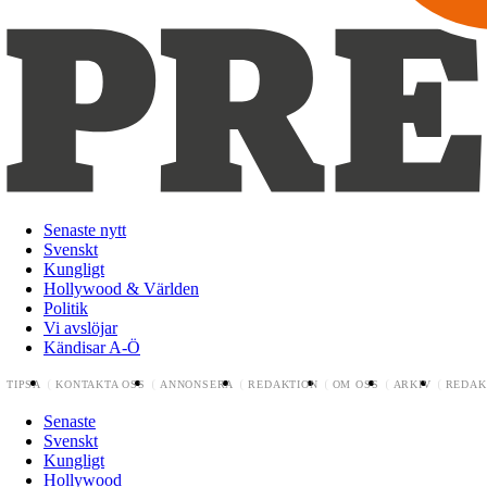
Senaste nytt
Svenskt
Kungligt
Hollywood & Världen
Politik
Vi avslöjar
Kändisar A-Ö
TIPSA
KONTAKTA OSS
ANNONSERA
REDAKTION
OM OSS
ARKIV
REDAK
Senaste
Svenskt
Kungligt
Hollywood