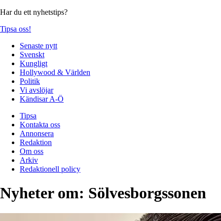
Har du ett nyhetstips?
Tipsa oss!
Senaste nytt
Svenskt
Kungligt
Hollywood & Världen
Politik
Vi avslöjar
Kändisar A-Ö
Tipsa
Kontakta oss
Annonsera
Redaktion
Om oss
Arkiv
Redaktionell policy
Nyheter om:
Sölvesborgssonen