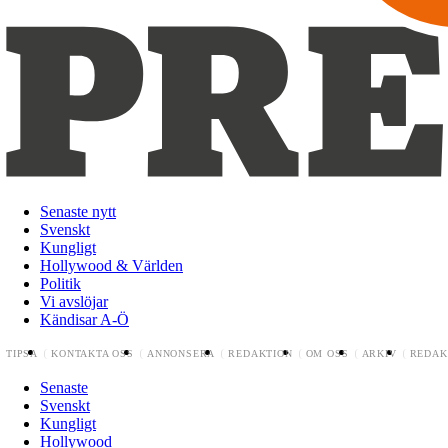
Senaste nytt
Svenskt
Kungligt
Hollywood & Världen
Politik
Vi avslöjar
Kändisar A-Ö
TIPSA
KONTAKTA OSS
ANNONSERA
REDAKTION
OM OSS
ARKIV
REDAK
Senaste
Svenskt
Kungligt
Hollywood