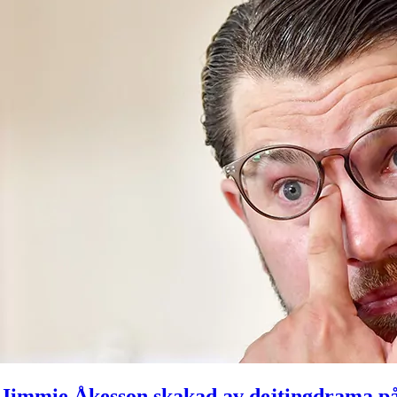
Jimmie Åkesson skakad av dejtingdrama p