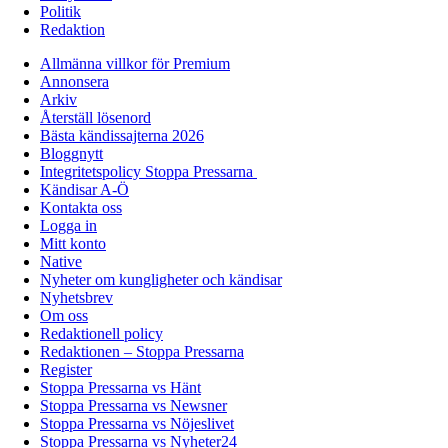
Politik
Redaktion
Allmänna villkor för Premium
Annonsera
Arkiv
Återställ lösenord
Bästa kändissajterna 2026
Bloggnytt
Integritetspolicy Stoppa Pressarna
Kändisar A-Ö
Kontakta oss
Logga in
Mitt konto
Native
Nyheter om kungligheter och kändisar
Nyhetsbrev
Om oss
Redaktionell policy
Redaktionen – Stoppa Pressarna
Register
Stoppa Pressarna vs Hänt
Stoppa Pressarna vs Newsner
Stoppa Pressarna vs Nöjeslivet
Stoppa Pressarna vs Nyheter24