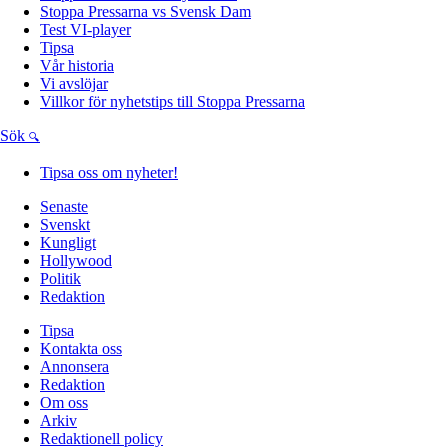
Stoppa Pressarna vs Svensk Dam
Test VI-player
Tipsa
Vår historia
Vi avslöjar
Villkor för nyhetstips till Stoppa Pressarna
Sök
Tipsa oss om nyheter!
Senaste
Svenskt
Kungligt
Hollywood
Politik
Redaktion
Tipsa
Kontakta oss
Annonsera
Redaktion
Om oss
Arkiv
Redaktionell policy