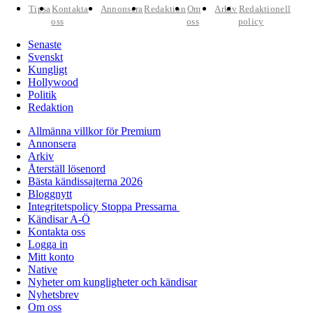
Tipsa
Kontakta
Annonsera
Redaktion
Om
Arkiv
Redaktionell
oss
oss
policy
Senaste
Svenskt
Kungligt
Hollywood
Politik
Redaktion
Allmänna villkor för Premium
Annonsera
Arkiv
Återställ lösenord
Bästa kändissajterna 2026
Bloggnytt
Integritetspolicy Stoppa Pressarna
Kändisar A-Ö
Kontakta oss
Logga in
Mitt konto
Native
Nyheter om kungligheter och kändisar
Nyhetsbrev
Om oss