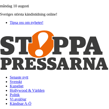
måndag 10 augusti
Sveriges största kändistidning online!
Tipsa oss om nyheter!
Senaste nytt
Svenskt
Kungligt
Hollywood & Världen
Politik
Vi avslöjar
Kändisar A-Ö