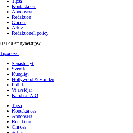
Tipsa
Kontakta oss
Annonsera
Redaktion
Om oss
Arkiv
Redaktionell policy
Har du ett nyhetstips?
Tipsa oss!
Senaste nytt
Svenskt
Kungligt
Hollywood & Världen
Politik
Vi avslöjar
Kändisar A-Ö
Tipsa
Kontakta oss
Annonsera
Redaktion
Om oss
Arkiv