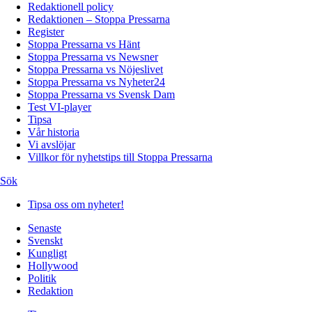
Redaktionell policy
Redaktionen – Stoppa Pressarna
Register
Stoppa Pressarna vs Hänt
Stoppa Pressarna vs Newsner
Stoppa Pressarna vs Nöjeslivet
Stoppa Pressarna vs Nyheter24
Stoppa Pressarna vs Svensk Dam
Test VI-player
Tipsa
Vår historia
Vi avslöjar
Villkor för nyhetstips till Stoppa Pressarna
Sök
Tipsa oss om nyheter!
Senaste
Svenskt
Kungligt
Hollywood
Politik
Redaktion