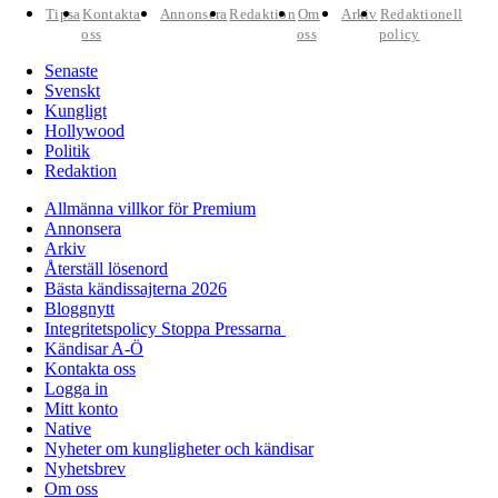
Tipsa
Kontakta
Annonsera
Redaktion
Om
Arkiv
Redaktionell
oss
oss
policy
Senaste
Svenskt
Kungligt
Hollywood
Politik
Redaktion
Allmänna villkor för Premium
Annonsera
Arkiv
Återställ lösenord
Bästa kändissajterna 2026
Bloggnytt
Integritetspolicy Stoppa Pressarna
Kändisar A-Ö
Kontakta oss
Logga in
Mitt konto
Native
Nyheter om kungligheter och kändisar
Nyhetsbrev
Om oss