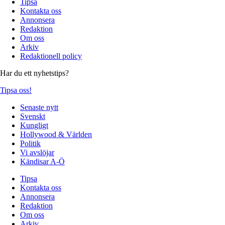
Tipsa
Kontakta oss
Annonsera
Redaktion
Om oss
Arkiv
Redaktionell policy
Har du ett nyhetstips?
Tipsa oss!
Senaste nytt
Svenskt
Kungligt
Hollywood & Världen
Politik
Vi avslöjar
Kändisar A-Ö
Tipsa
Kontakta oss
Annonsera
Redaktion
Om oss
Arkiv