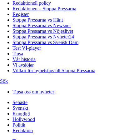
Redaktionell policy
Redaktionen – Stoppa Pressarna
Register
Stoppa Pressarna vs Hänt
Stoppa Pressarna vs Newsner
Stoppa Pressarna vs Nöjeslivet
Stoppa Pressarna vs Nyheter24
Stoppa Pressarna vs Svensk Dam
Test VI-player
Tipsa
Vår historia
Vi avslöjar
Villkor för nyhetstips till Stoppa Pressarna
Sök
Tipsa oss om nyheter!
Senaste
Svenskt
Kungligt
Hollywood
Politik
Redaktion