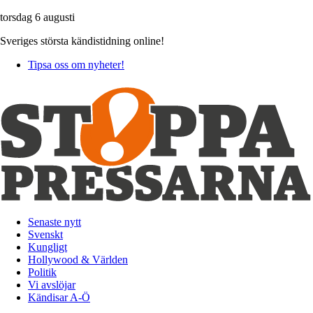
torsdag 6 augusti
Sveriges största kändistidning online!
Tipsa oss om nyheter!
Senaste nytt
Svenskt
Kungligt
Hollywood & Världen
Politik
Vi avslöjar
Kändisar A-Ö