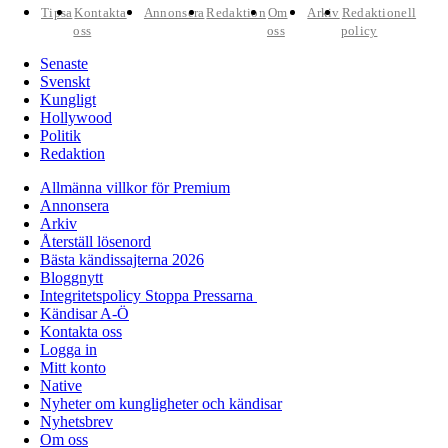
Tipsa
Kontakta
Annonsera
Redaktion
Om
Arkiv
Redaktionell
oss
oss
policy
Senaste
Svenskt
Kungligt
Hollywood
Politik
Redaktion
Allmänna villkor för Premium
Annonsera
Arkiv
Återställ lösenord
Bästa kändissajterna 2026
Bloggnytt
Integritetspolicy Stoppa Pressarna
Kändisar A-Ö
Kontakta oss
Logga in
Mitt konto
Native
Nyheter om kungligheter och kändisar
Nyhetsbrev
Om oss