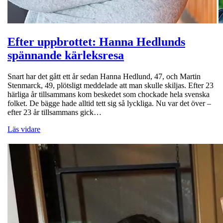
Efter uppbrottet: Hanna Hedlunds
spännande kärleksresa
Snart har det gått ett år sedan Hanna Hedlund, 47, och Martin
Stenmarck, 49, plötsligt meddelade att man skulle skiljas. Efter 23
härliga år tillsammans kom beskedet som chockade hela svenska
folket. De bägge hade alltid tett sig så lyckliga. Nu var det över –
efter 23 år tillsammans gick…
Läs vidare