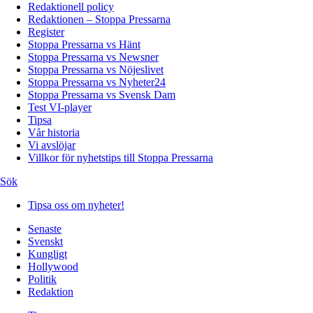
Redaktionell policy
Redaktionen – Stoppa Pressarna
Register
Stoppa Pressarna vs Hänt
Stoppa Pressarna vs Newsner
Stoppa Pressarna vs Nöjeslivet
Stoppa Pressarna vs Nyheter24
Stoppa Pressarna vs Svensk Dam
Test VI-player
Tipsa
Vår historia
Vi avslöjar
Villkor för nyhetstips till Stoppa Pressarna
Sök
Tipsa oss om nyheter!
Senaste
Svenskt
Kungligt
Hollywood
Politik
Redaktion