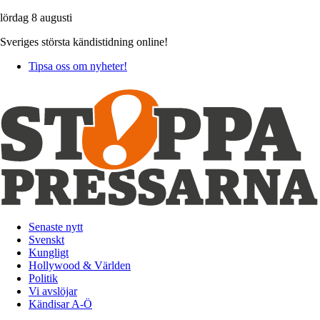
lördag 8 augusti
Sveriges största kändistidning online!
Tipsa oss om nyheter!
Senaste nytt
Svenskt
Kungligt
Hollywood & Världen
Politik
Vi avslöjar
Kändisar A-Ö