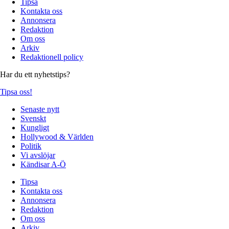
Tipsa
Kontakta oss
Annonsera
Redaktion
Om oss
Arkiv
Redaktionell policy
Har du ett nyhetstips?
Tipsa oss!
Senaste nytt
Svenskt
Kungligt
Hollywood & Världen
Politik
Vi avslöjar
Kändisar A-Ö
Tipsa
Kontakta oss
Annonsera
Redaktion
Om oss
Arkiv