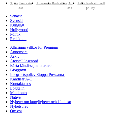
Tipsa
Kontakta
Annonsera
Redaktion
Om
Arkiv
Redaktionell
oss
oss
policy
Senaste
Svenskt
Kungligt
Hollywood
Politik
Redaktion
Allmänna villkor för Premium
Annonsera
Arkiv
Återställ lösenord
Bästa kändissajterna 2026
Bloggnytt
Integritetspolicy Stoppa Pressarna
Kändisar A-Ö
Kontakta oss
Logga in
Mitt konto
Native
Nyheter om kungligheter och kändisar
Nyhetsbrev
Om oss