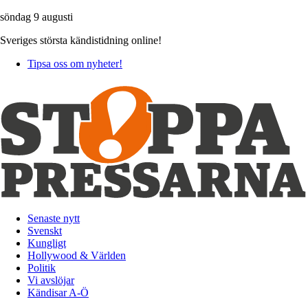
söndag 9 augusti
Sveriges största kändistidning online!
Tipsa oss om nyheter!
Senaste nytt
Svenskt
Kungligt
Hollywood & Världen
Politik
Vi avslöjar
Kändisar A-Ö