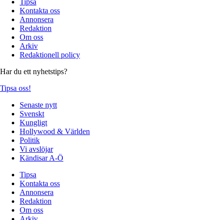
Tipsa
Kontakta oss
Annonsera
Redaktion
Om oss
Arkiv
Redaktionell policy
Har du ett nyhetstips?
Tipsa oss!
Senaste nytt
Svenskt
Kungligt
Hollywood & Världen
Politik
Vi avslöjar
Kändisar A-Ö
Tipsa
Kontakta oss
Annonsera
Redaktion
Om oss
Arkiv