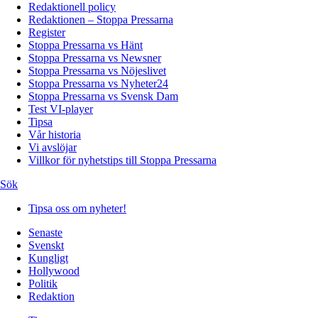
Redaktionell policy
Redaktionen – Stoppa Pressarna
Register
Stoppa Pressarna vs Hänt
Stoppa Pressarna vs Newsner
Stoppa Pressarna vs Nöjeslivet
Stoppa Pressarna vs Nyheter24
Stoppa Pressarna vs Svensk Dam
Test VI-player
Tipsa
Vår historia
Vi avslöjar
Villkor för nyhetstips till Stoppa Pressarna
Sök
Tipsa oss om nyheter!
Senaste
Svenskt
Kungligt
Hollywood
Politik
Redaktion