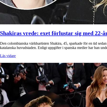
Shakiras vrede: exet förlustar sig med 22-å
Den colombianska världsartisten Shakira, 45, sparkade för en tid seda
katalanska huvudstaden. Enligt uppgifter i spanska medier har han under
Läs vidare