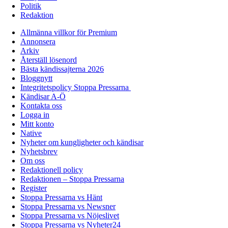
Politik
Redaktion
Allmänna villkor för Premium
Annonsera
Arkiv
Återställ lösenord
Bästa kändissajterna 2026
Bloggnytt
Integritetspolicy Stoppa Pressarna
Kändisar A-Ö
Kontakta oss
Logga in
Mitt konto
Native
Nyheter om kungligheter och kändisar
Nyhetsbrev
Om oss
Redaktionell policy
Redaktionen – Stoppa Pressarna
Register
Stoppa Pressarna vs Hänt
Stoppa Pressarna vs Newsner
Stoppa Pressarna vs Nöjeslivet
Stoppa Pressarna vs Nyheter24