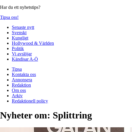
Har du ett nyhetstips?
Tipsa oss!
Senaste nytt
Svenskt
Kungligt
Hollywood & Världen
Politik
Vi avslöjar
Kändisar A-Ö
Tipsa
Kontakta oss
Annonsera
Redaktion
Om oss
Arkiv
Redaktionell policy
Nyheter om:
Splittring