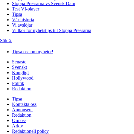
Stoppa Pressarna vs Svensk Dam
Test VI-player
Tipsa
Vår historia
Vi avslöjar
Villkor för nyhetstips till Stoppa Pressarna
Sök
Tipsa oss om nyheter!
Senaste
Svenskt
Kungligt
Hollywood
Politik
Redaktion
Tipsa
Kontakta oss
Annonsera
Redaktion
Om oss
Arkiv
Redaktionell policy