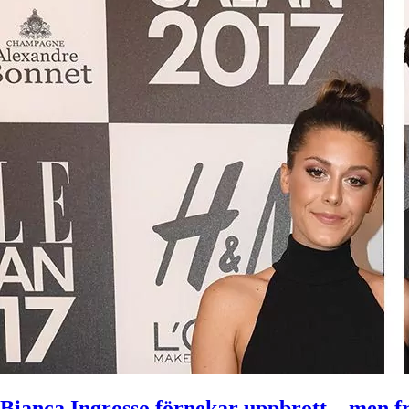
Bianca Ingrosso förnekar uppbrott – men f