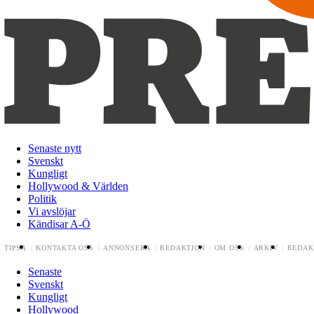
Senaste nytt
Svenskt
Kungligt
Hollywood & Världen
Politik
Vi avslöjar
Kändisar A-Ö
TIPSA
KONTAKTA OSS
ANNONSERA
REDAKTION
OM OSS
ARKIV
REDAK
Senaste
Svenskt
Kungligt
Hollywood