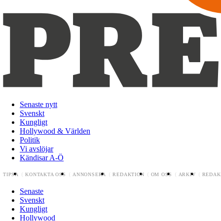
Senaste nytt
Svenskt
Kungligt
Hollywood & Världen
Politik
Vi avslöjar
Kändisar A-Ö
TIPSA
KONTAKTA OSS
ANNONSERA
REDAKTION
OM OSS
ARKIV
REDAK
Senaste
Svenskt
Kungligt
Hollywood