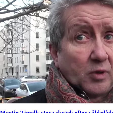
Martin Timells stora skräck efter våldsdåd