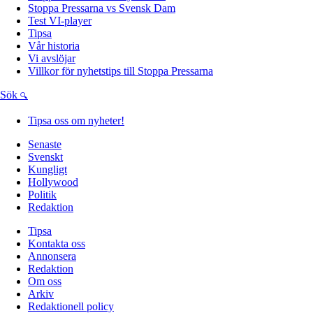
Stoppa Pressarna vs Svensk Dam
Test VI-player
Tipsa
Vår historia
Vi avslöjar
Villkor för nyhetstips till Stoppa Pressarna
Sök
Tipsa oss om nyheter!
Senaste
Svenskt
Kungligt
Hollywood
Politik
Redaktion
Tipsa
Kontakta oss
Annonsera
Redaktion
Om oss
Arkiv
Redaktionell policy