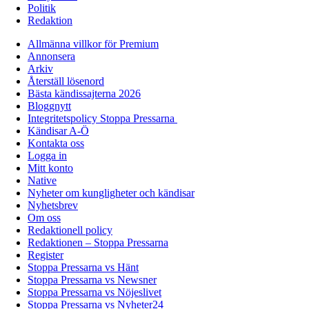
Politik
Redaktion
Allmänna villkor för Premium
Annonsera
Arkiv
Återställ lösenord
Bästa kändissajterna 2026
Bloggnytt
Integritetspolicy Stoppa Pressarna
Kändisar A-Ö
Kontakta oss
Logga in
Mitt konto
Native
Nyheter om kungligheter och kändisar
Nyhetsbrev
Om oss
Redaktionell policy
Redaktionen – Stoppa Pressarna
Register
Stoppa Pressarna vs Hänt
Stoppa Pressarna vs Newsner
Stoppa Pressarna vs Nöjeslivet
Stoppa Pressarna vs Nyheter24