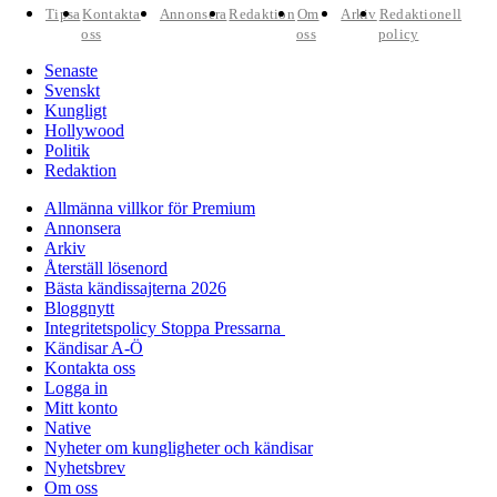
Tipsa
Kontakta
Annonsera
Redaktion
Om
Arkiv
Redaktionell
oss
oss
policy
Senaste
Svenskt
Kungligt
Hollywood
Politik
Redaktion
Allmänna villkor för Premium
Annonsera
Arkiv
Återställ lösenord
Bästa kändissajterna 2026
Bloggnytt
Integritetspolicy Stoppa Pressarna
Kändisar A-Ö
Kontakta oss
Logga in
Mitt konto
Native
Nyheter om kungligheter och kändisar
Nyhetsbrev
Om oss