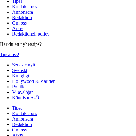
Tipsa
Kontakta oss
Annonsera
Redaktion
Om oss
Arkiv
Redaktionell policy
Har du ett nyhetstips?
Tipsa oss!
Senaste nytt
Svenskt
Kungligt
Hollywood & Världen
Politik
Vi avslöjar
Kändisar A-Ö
Tipsa
Kontakta oss
Annonsera
Redaktion
Om oss
Arkiv