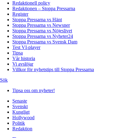
Redaktionell policy
Redaktionen – Stoppa Pressarna
Register
Stoppa Pressarna vs Hänt
Stoppa Pressarna vs Newsner
Stoppa Pressarna vs Nöjeslivet
Stoppa Pressarna vs Nyheter24
Stoppa Pressarna vs Svensk Dam
Test VI-player
Tipsa
Vår historia
Vi avslöjar
Villkor för nyhetstips till Stoppa Pressarna
Sök
Tipsa oss om nyheter!
Senaste
Svenskt
Kungligt
Hollywood
Politik
Redaktion