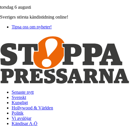
torsdag 6 augusti
Sveriges största kändistidning online!
Tipsa oss om nyheter!
Senaste nytt
Svenskt
Kungligt
Hollywood & Världen
Politik
Vi avslöjar
Kändisar A-Ö