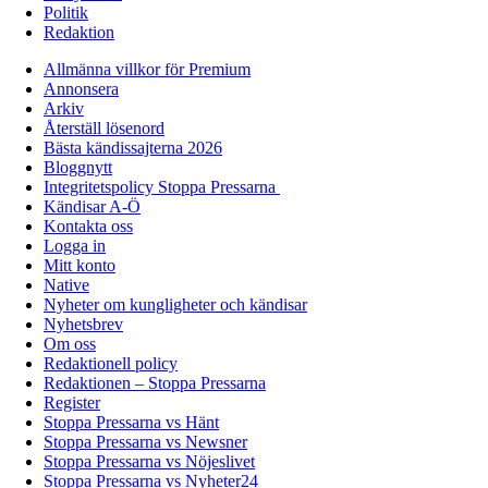
Politik
Redaktion
Allmänna villkor för Premium
Annonsera
Arkiv
Återställ lösenord
Bästa kändissajterna 2026
Bloggnytt
Integritetspolicy Stoppa Pressarna
Kändisar A-Ö
Kontakta oss
Logga in
Mitt konto
Native
Nyheter om kungligheter och kändisar
Nyhetsbrev
Om oss
Redaktionell policy
Redaktionen – Stoppa Pressarna
Register
Stoppa Pressarna vs Hänt
Stoppa Pressarna vs Newsner
Stoppa Pressarna vs Nöjeslivet
Stoppa Pressarna vs Nyheter24