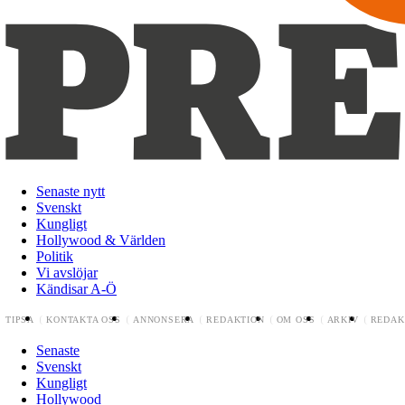
Senaste nytt
Svenskt
Kungligt
Hollywood & Världen
Politik
Vi avslöjar
Kändisar A-Ö
TIPSA
KONTAKTA OSS
ANNONSERA
REDAKTION
OM OSS
ARKIV
REDAK
Senaste
Svenskt
Kungligt
Hollywood