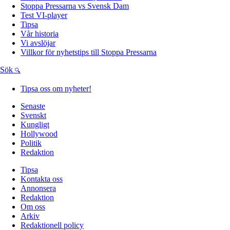
Stoppa Pressarna vs Svensk Dam
Test VI-player
Tipsa
Vår historia
Vi avslöjar
Villkor för nyhetstips till Stoppa Pressarna
Sök
Tipsa oss om nyheter!
Senaste
Svenskt
Kungligt
Hollywood
Politik
Redaktion
Tipsa
Kontakta oss
Annonsera
Redaktion
Om oss
Arkiv
Redaktionell policy