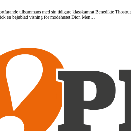
 fortfarande tillsammans med sin tidigare klasskamrat Benedikte Thostru
n gick en bejublad visning för modehuset Dior. Men…