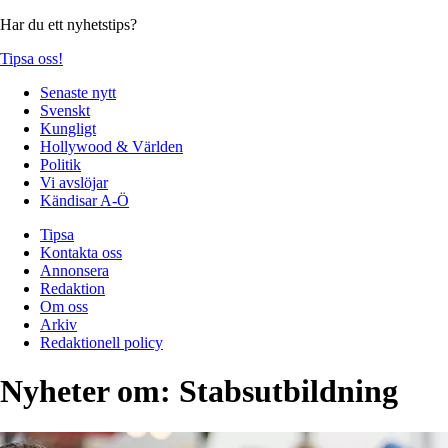
Har du ett nyhetstips?
Tipsa oss!
Senaste nytt
Svenskt
Kungligt
Hollywood & Världen
Politik
Vi avslöjar
Kändisar A-Ö
Tipsa
Kontakta oss
Annonsera
Redaktion
Om oss
Arkiv
Redaktionell policy
Nyheter om:
Stabsutbildning