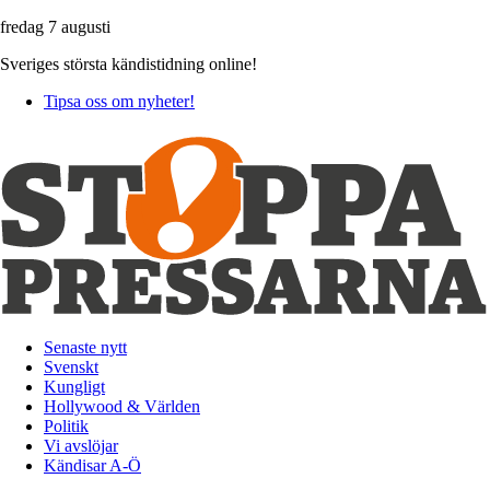
fredag 7 augusti
Sveriges största kändistidning online!
Tipsa oss om nyheter!
Senaste nytt
Svenskt
Kungligt
Hollywood & Världen
Politik
Vi avslöjar
Kändisar A-Ö