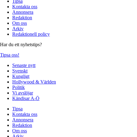
Tipsa
Kontakta oss
Annonsera
Redaktion
Om oss
Arkiv
Redaktionell policy
Har du ett nyhetstips?
Tipsa oss!
Senaste nytt
Svenskt
Kungligt
Hollywood & Världen
Politik
Vi avslöjar
Kändisar A-Ö
Tipsa
Kontakta oss
Annonsera
Redaktion
Om oss
Arkiv