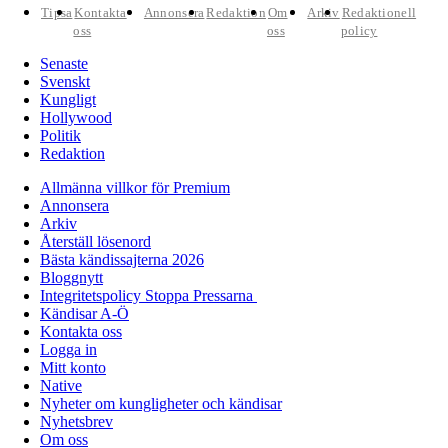
Tipsa
Kontakta
Annonsera
Redaktion
Om
Arkiv
Redaktionell
oss
oss
policy
Senaste
Svenskt
Kungligt
Hollywood
Politik
Redaktion
Allmänna villkor för Premium
Annonsera
Arkiv
Återställ lösenord
Bästa kändissajterna 2026
Bloggnytt
Integritetspolicy Stoppa Pressarna
Kändisar A-Ö
Kontakta oss
Logga in
Mitt konto
Native
Nyheter om kungligheter och kändisar
Nyhetsbrev
Om oss