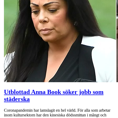
Utblottad Anna Book söker jobb som
städerska
Coronapandemin har lamslagit en hel värld. För alla som arbetar
inom kultursektorn har den kinesiska dödssmittan i mångt och