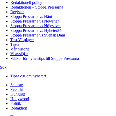
Redaktionell policy
Redaktionen – Stoppa Pressarna
Register
Stoppa Pressarna vs Hänt
Stoppa Pressarna vs Newsner
Stoppa Pressarna vs Nöjeslivet
Stoppa Pressarna vs Nyheter24
Stoppa Pressarna vs Svensk Dam
Test VI-player
Tipsa
Vår historia
Vi avslöjar
Villkor för nyhetstips till Stoppa Pressarna
Sök
Tipsa oss om nyheter!
Senaste
Svenskt
Kungligt
Hollywood
Politik
Redaktion