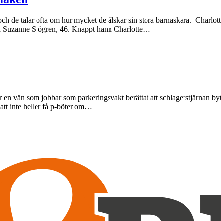
t och de talar ofta om hur mycket de älskar sin stora barnaskara. Charlo
len Suzanne Sjögren, 46. Knappt hann Charlotte…
n vän som jobbar som parkeringsvakt berättat att schlagerstjärnan bytt
 att inte heller få p-böter om…