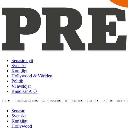
Senaste nytt
Svenskt
Kungligt
Hollywood & Världen
Politik
Vi avslöjar
Kändisar A-Ö
TIPSA
KONTAKTA OSS
ANNONSERA
REDAKTION
OM OSS
ARKIV
REDAK
Senaste
Svenskt
Kungligt
Hollywood