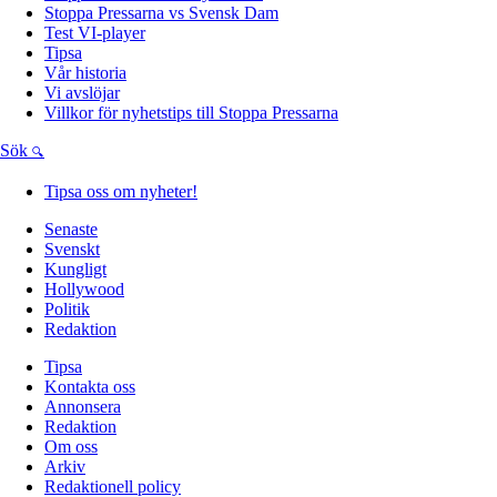
Stoppa Pressarna vs Svensk Dam
Test VI-player
Tipsa
Vår historia
Vi avslöjar
Villkor för nyhetstips till Stoppa Pressarna
Sök
Tipsa oss om nyheter!
Senaste
Svenskt
Kungligt
Hollywood
Politik
Redaktion
Tipsa
Kontakta oss
Annonsera
Redaktion
Om oss
Arkiv
Redaktionell policy