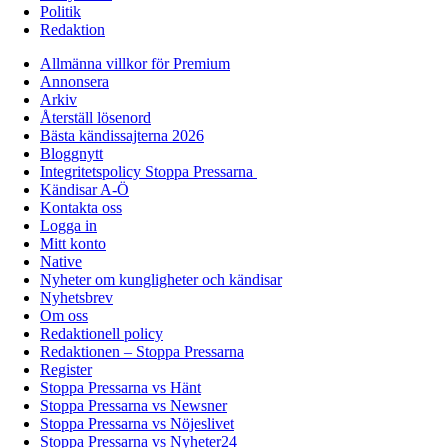
Politik
Redaktion
Allmänna villkor för Premium
Annonsera
Arkiv
Återställ lösenord
Bästa kändissajterna 2026
Bloggnytt
Integritetspolicy Stoppa Pressarna
Kändisar A-Ö
Kontakta oss
Logga in
Mitt konto
Native
Nyheter om kungligheter och kändisar
Nyhetsbrev
Om oss
Redaktionell policy
Redaktionen – Stoppa Pressarna
Register
Stoppa Pressarna vs Hänt
Stoppa Pressarna vs Newsner
Stoppa Pressarna vs Nöjeslivet
Stoppa Pressarna vs Nyheter24