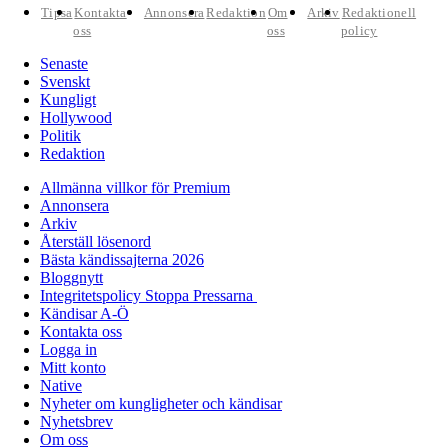
Tipsa
Kontakta
Annonsera
Redaktion
Om
Arkiv
Redaktionell
oss
oss
policy
Senaste
Svenskt
Kungligt
Hollywood
Politik
Redaktion
Allmänna villkor för Premium
Annonsera
Arkiv
Återställ lösenord
Bästa kändissajterna 2026
Bloggnytt
Integritetspolicy Stoppa Pressarna
Kändisar A-Ö
Kontakta oss
Logga in
Mitt konto
Native
Nyheter om kungligheter och kändisar
Nyhetsbrev
Om oss