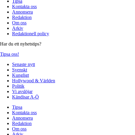
Tipsa
Kontakta oss
Annonsera
Redaktion
Om oss
Arkiv
Redaktionell policy
Har du ett nyhetstips?
Tipsa oss!
Senaste nytt
Svenskt
Kungligt
Hollywood & Världen
Politik
Vi avslöjar
Kändisar A-Ö
Tipsa
Kontakta oss
Annonsera
Redaktion
Om oss
Arkiv