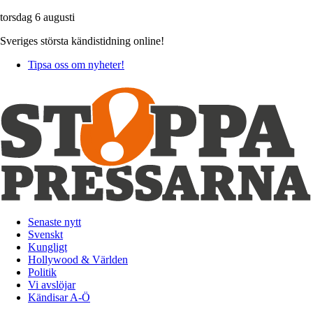
torsdag 6 augusti
Sveriges största kändistidning online!
Tipsa oss om nyheter!
Senaste nytt
Svenskt
Kungligt
Hollywood & Världen
Politik
Vi avslöjar
Kändisar A-Ö