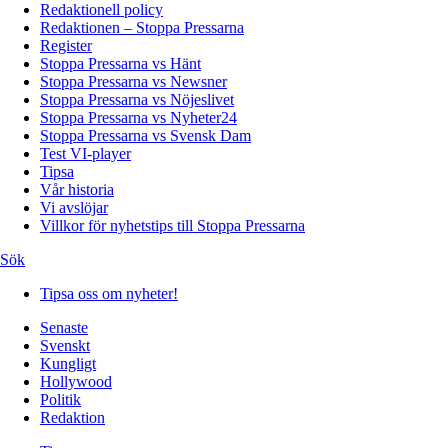
Redaktionell policy
Redaktionen – Stoppa Pressarna
Register
Stoppa Pressarna vs Hänt
Stoppa Pressarna vs Newsner
Stoppa Pressarna vs Nöjeslivet
Stoppa Pressarna vs Nyheter24
Stoppa Pressarna vs Svensk Dam
Test VI-player
Tipsa
Vår historia
Vi avslöjar
Villkor för nyhetstips till Stoppa Pressarna
Sök
Tipsa oss om nyheter!
Senaste
Svenskt
Kungligt
Hollywood
Politik
Redaktion