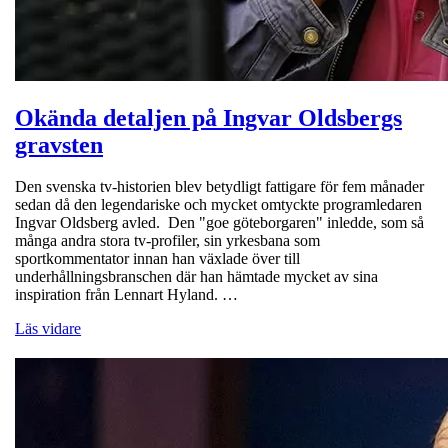
Okända detaljen på Ingvar Oldsbergs
gravsten
Den svenska tv-historien blev betydligt fattigare för fem månader
sedan då den legendariske och mycket omtyckte programledaren
Ingvar Oldsberg avled. Den "goe göteborgaren" inledde, som så
många andra stora tv-profiler, sin yrkesbana som
sportkommentator innan han växlade över till
underhållningsbranschen där han hämtade mycket av sina
inspiration från Lennart Hyland. …
Läs vidare