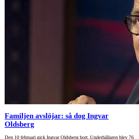
Familjen avslöjar: så dog Ingvar
Oldsberg
Den 10 februari gick Ingvar Oldsberg bort. Underhållaren blev 76