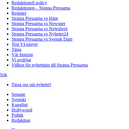
Redaktionell policy
Redaktionen – Stoppa Pressarna
Register
Stoppa Pressarna vs Hänt
Stoppa Pressarna vs Newsner
Stoppa Pressarna vs Nöjeslivet
Stoppa Pressarna vs Nyheter24
Stoppa Pressarna vs Svensk Dam
Test VI-player
Tipsa
Vår historia
Vi avslöjar
Villkor för nyhetstips till Stoppa Pressarna
Sök
Tipsa oss om nyheter!
Senaste
Svenskt
Kungligt
Hollywood
Politik
Redaktion