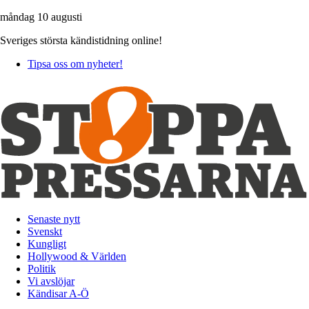
måndag 10 augusti
Sveriges största kändistidning online!
Tipsa oss om nyheter!
Senaste nytt
Svenskt
Kungligt
Hollywood & Världen
Politik
Vi avslöjar
Kändisar A-Ö