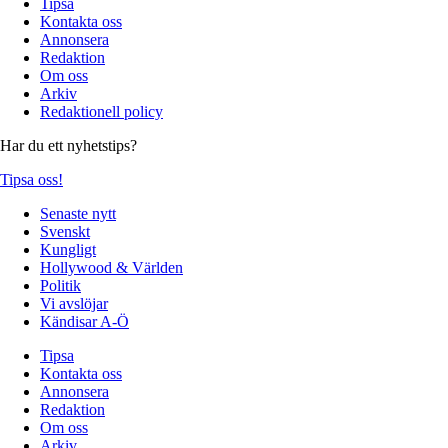
Tipsa
Kontakta oss
Annonsera
Redaktion
Om oss
Arkiv
Redaktionell policy
Har du ett nyhetstips?
Tipsa oss!
Senaste nytt
Svenskt
Kungligt
Hollywood & Världen
Politik
Vi avslöjar
Kändisar A-Ö
Tipsa
Kontakta oss
Annonsera
Redaktion
Om oss
Arkiv