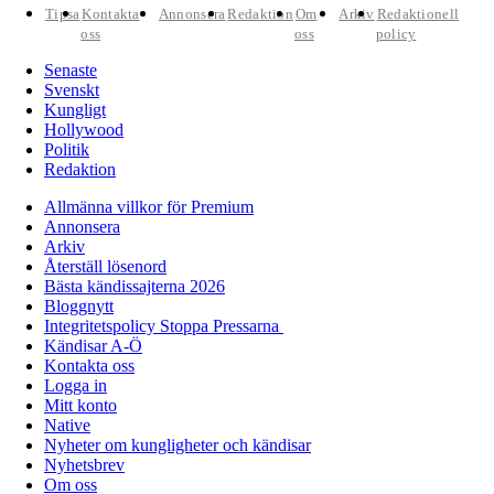
Tipsa
Kontakta
Annonsera
Redaktion
Om
Arkiv
Redaktionell
oss
oss
policy
Senaste
Svenskt
Kungligt
Hollywood
Politik
Redaktion
Allmänna villkor för Premium
Annonsera
Arkiv
Återställ lösenord
Bästa kändissajterna 2026
Bloggnytt
Integritetspolicy Stoppa Pressarna
Kändisar A-Ö
Kontakta oss
Logga in
Mitt konto
Native
Nyheter om kungligheter och kändisar
Nyhetsbrev
Om oss