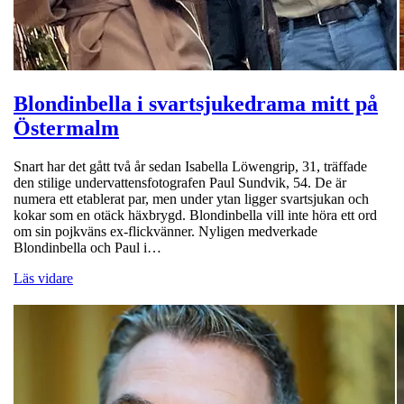
Blondinbella i svartsjukedrama mitt på
Östermalm
Snart har det gått två år sedan Isabella Löwengrip, 31, träffade
den stilige undervattensfotografen Paul Sundvik, 54. De är
numera ett etablerat par, men under ytan ligger svartsjukan och
kokar som en otäck häxbrygd. Blondinbella vill inte höra ett ord
om sin pojkväns ex-flickvänner. Nyligen medverkade
Blondinbella och Paul i…
Läs vidare