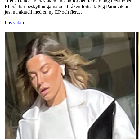
”Let’s Dance” blev spiken i kistan för den fem år långa relationen.
Efteråt har beskyllningarna och bråken fortsatt. Peg Parnevik är
just nu aktuell med en ny EP och flera…
Läs vidare