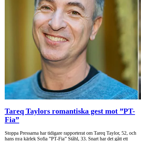
Tareq Taylors romantiska gest mot ”PT-
Fia”
Stoppa Pressarna har tidigare rapporterat om Tareq Taylor, 52, och
hans nya kärlek Sofia ”PT-Fia” Ståhl, 33. Snart har det gått ett