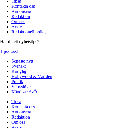
Tipsa
Kontakta oss
Annonsera
Redaktion
Om oss
Arkiv
Redaktionell policy
Har du ett nyhetstips?
Tipsa oss!
Senaste nytt
Svenskt
Kungligt
Hollywood & Världen
Politik
Vi avslöjar
Kändisar A-Ö
Tipsa
Kontakta oss
Annonsera
Redaktion
Om oss
Arkiv