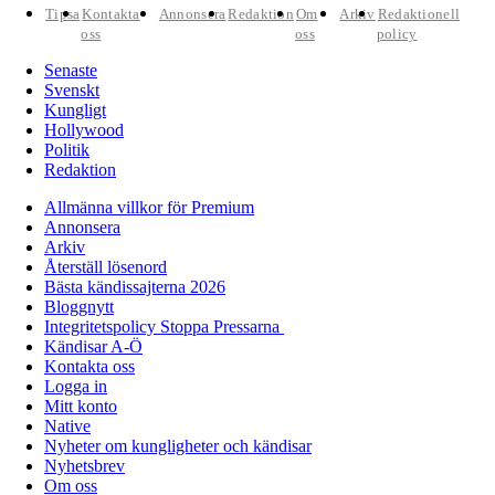
Tipsa
Kontakta
Annonsera
Redaktion
Om
Arkiv
Redaktionell
oss
oss
policy
Senaste
Svenskt
Kungligt
Hollywood
Politik
Redaktion
Allmänna villkor för Premium
Annonsera
Arkiv
Återställ lösenord
Bästa kändissajterna 2026
Bloggnytt
Integritetspolicy Stoppa Pressarna
Kändisar A-Ö
Kontakta oss
Logga in
Mitt konto
Native
Nyheter om kungligheter och kändisar
Nyhetsbrev
Om oss