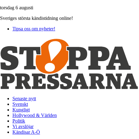
torsdag 6 augusti
Sveriges största kändistidning online!
Tipsa oss om nyheter!
Senaste nytt
Svenskt
Kungligt
Hollywood & Världen
Politik
Vi avslöjar
Kändisar A-Ö