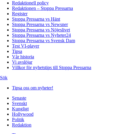
Redaktionell policy
Redaktionen – Stoppa Pressarna
Register
Stoppa Pressarna vs Hänt
Stoppa Pressarna vs Newsner
Stoppa Pressarna vs Nöjeslivet
Stoppa Pressarna vs Nyheter24
Stoppa Pressarna vs Svensk Dam
Test VI-player
Tipsa
Vår historia
Vi avslöjar
Villkor för nyhetstips till Stoppa Pressarna
Sök
Tipsa oss om nyheter!
Senaste
Svenskt
Kungligt
Hollywood
Politik
Redaktion