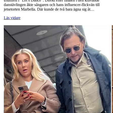
triumfen i ”Let’s Dance”. Direkt efter finalen i den krävande
danstävlingen åkte sångaren och hans influencer-flickvän till
jetsetorten Marbella. Där kunde de två bara ägna sig åt…
Läs vidare