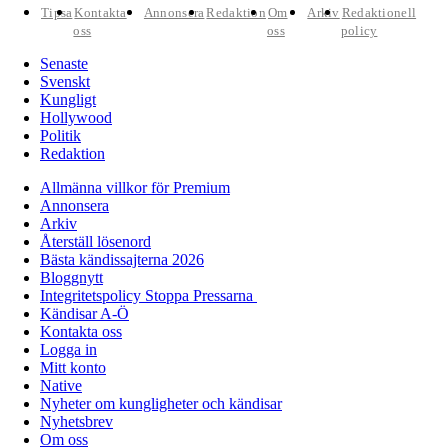
Tipsa
Kontakta
Annonsera
Redaktion
Om
Arkiv
Redaktionell
oss
oss
policy
Senaste
Svenskt
Kungligt
Hollywood
Politik
Redaktion
Allmänna villkor för Premium
Annonsera
Arkiv
Återställ lösenord
Bästa kändissajterna 2026
Bloggnytt
Integritetspolicy Stoppa Pressarna
Kändisar A-Ö
Kontakta oss
Logga in
Mitt konto
Native
Nyheter om kungligheter och kändisar
Nyhetsbrev
Om oss