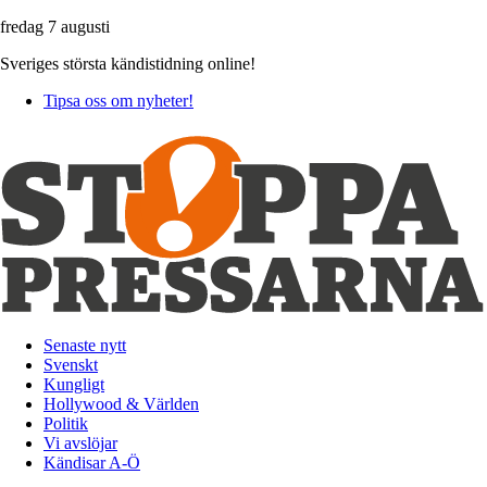
fredag 7 augusti
Sveriges största kändistidning online!
Tipsa oss om nyheter!
Senaste nytt
Svenskt
Kungligt
Hollywood & Världen
Politik
Vi avslöjar
Kändisar A-Ö