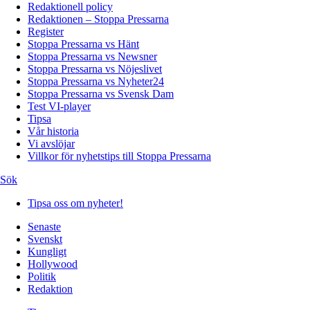
Redaktionell policy
Redaktionen – Stoppa Pressarna
Register
Stoppa Pressarna vs Hänt
Stoppa Pressarna vs Newsner
Stoppa Pressarna vs Nöjeslivet
Stoppa Pressarna vs Nyheter24
Stoppa Pressarna vs Svensk Dam
Test VI-player
Tipsa
Vår historia
Vi avslöjar
Villkor för nyhetstips till Stoppa Pressarna
Sök
Tipsa oss om nyheter!
Senaste
Svenskt
Kungligt
Hollywood
Politik
Redaktion