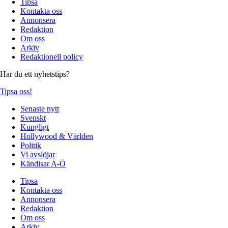
Tipsa
Kontakta oss
Annonsera
Redaktion
Om oss
Arkiv
Redaktionell policy
Har du ett nyhetstips?
Tipsa oss!
Senaste nytt
Svenskt
Kungligt
Hollywood & Världen
Politik
Vi avslöjar
Kändisar A-Ö
Tipsa
Kontakta oss
Annonsera
Redaktion
Om oss
Arkiv