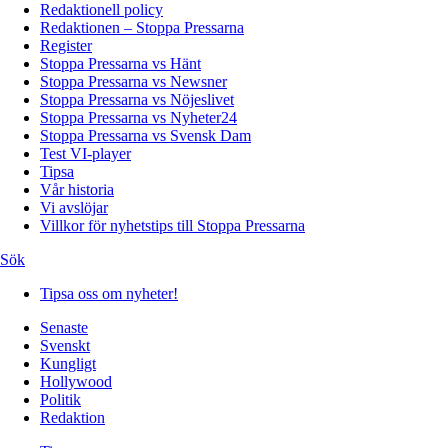
Redaktionell policy
Redaktionen – Stoppa Pressarna
Register
Stoppa Pressarna vs Hänt
Stoppa Pressarna vs Newsner
Stoppa Pressarna vs Nöjeslivet
Stoppa Pressarna vs Nyheter24
Stoppa Pressarna vs Svensk Dam
Test VI-player
Tipsa
Vår historia
Vi avslöjar
Villkor för nyhetstips till Stoppa Pressarna
Sök
Tipsa oss om nyheter!
Senaste
Svenskt
Kungligt
Hollywood
Politik
Redaktion