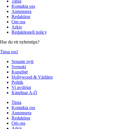
Tipsa
Kontakta oss
Annonsera
Redaktion
Om oss
Arkiv
Redaktionell policy
Har du ett nyhetstips?
Tipsa oss!
Senaste nytt
Svenskt
Kungligt
Hollywood & Världen
Politik
Vi avslöjar
Kändisar A-Ö
Tipsa
Kontakta oss
Annonsera
Redaktion
Om oss
Arkiv