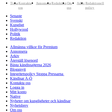
Tipsa
Kontakta
Annonsera
Redaktion
Om
Arkiv
Redaktionell
oss
oss
policy
Senaste
Svenskt
Kungligt
Hollywood
Politik
Redaktion
Allmänna villkor för Premium
Annonsera
Arkiv
Återställ lösenord
Bästa kändissajterna 2026
Bloggnytt
Integritetspolicy Stoppa Pressarna
Kändisar A-Ö
Kontakta oss
Logga in
Mitt konto
Native
Nyheter om kungligheter och kändisar
Nyhetsbrev
Om oss