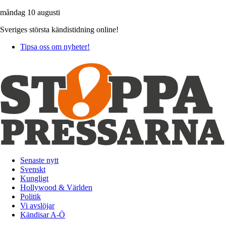
måndag 10 augusti
Sveriges största kändistidning online!
Tipsa oss om nyheter!
Senaste nytt
Svenskt
Kungligt
Hollywood & Världen
Politik
Vi avslöjar
Kändisar A-Ö