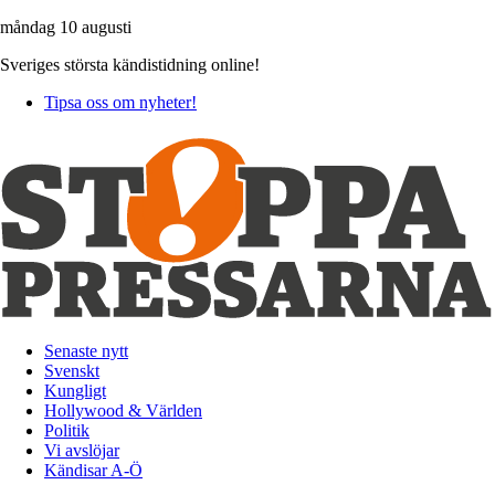
måndag 10 augusti
Sveriges största kändistidning online!
Tipsa oss om nyheter!
Senaste nytt
Svenskt
Kungligt
Hollywood & Världen
Politik
Vi avslöjar
Kändisar A-Ö