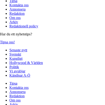
Tipsa
Kontakta oss
Annonsera
Redaktion
Om oss
Arkiv
Redaktionell policy
Har du ett nyhetstips?
Tipsa oss!
Senaste nytt
Svenskt
Kungligt
Hollywood & Världen
Politik
Vi avslöjar
Kändisar A-Ö
Tipsa
Kontakta oss
Annonsera
Redaktion
Om oss
Arkiv