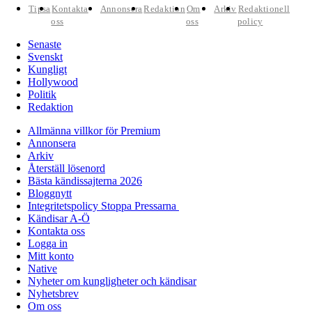
Tipsa
Kontakta
Annonsera
Redaktion
Om
Arkiv
Redaktionell
oss
oss
policy
Senaste
Svenskt
Kungligt
Hollywood
Politik
Redaktion
Allmänna villkor för Premium
Annonsera
Arkiv
Återställ lösenord
Bästa kändissajterna 2026
Bloggnytt
Integritetspolicy Stoppa Pressarna
Kändisar A-Ö
Kontakta oss
Logga in
Mitt konto
Native
Nyheter om kungligheter och kändisar
Nyhetsbrev
Om oss