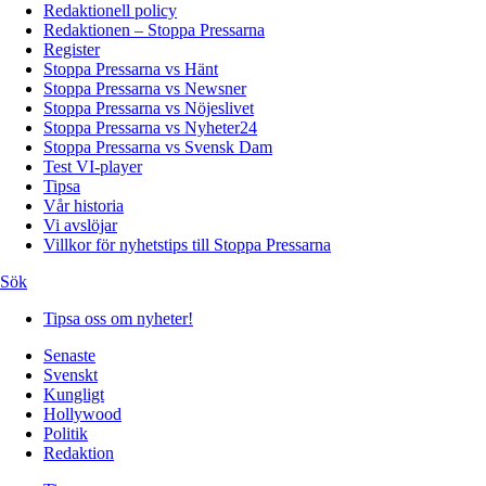
Redaktionell policy
Redaktionen – Stoppa Pressarna
Register
Stoppa Pressarna vs Hänt
Stoppa Pressarna vs Newsner
Stoppa Pressarna vs Nöjeslivet
Stoppa Pressarna vs Nyheter24
Stoppa Pressarna vs Svensk Dam
Test VI-player
Tipsa
Vår historia
Vi avslöjar
Villkor för nyhetstips till Stoppa Pressarna
Sök
Tipsa oss om nyheter!
Senaste
Svenskt
Kungligt
Hollywood
Politik
Redaktion