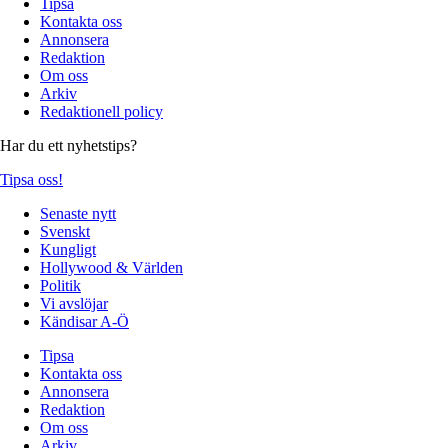
Tipsa
Kontakta oss
Annonsera
Redaktion
Om oss
Arkiv
Redaktionell policy
Har du ett nyhetstips?
Tipsa oss!
Senaste nytt
Svenskt
Kungligt
Hollywood & Världen
Politik
Vi avslöjar
Kändisar A-Ö
Tipsa
Kontakta oss
Annonsera
Redaktion
Om oss
Arkiv