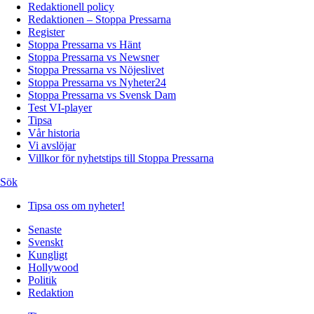
Redaktionell policy
Redaktionen – Stoppa Pressarna
Register
Stoppa Pressarna vs Hänt
Stoppa Pressarna vs Newsner
Stoppa Pressarna vs Nöjeslivet
Stoppa Pressarna vs Nyheter24
Stoppa Pressarna vs Svensk Dam
Test VI-player
Tipsa
Vår historia
Vi avslöjar
Villkor för nyhetstips till Stoppa Pressarna
Sök
Tipsa oss om nyheter!
Senaste
Svenskt
Kungligt
Hollywood
Politik
Redaktion