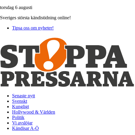
torsdag 6 augusti
Sveriges största kändistidning online!
Tipsa oss om nyheter!
Senaste nytt
Svenskt
Kungligt
Hollywood & Världen
Politik
Vi avslöjar
Kändisar A-Ö