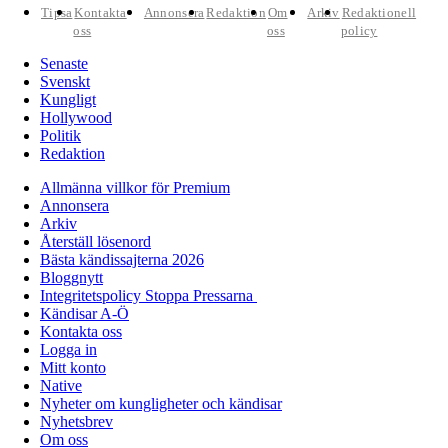
Tipsa
Kontakta
Annonsera
Redaktion
Om
Arkiv
Redaktionell
oss
oss
policy
Senaste
Svenskt
Kungligt
Hollywood
Politik
Redaktion
Allmänna villkor för Premium
Annonsera
Arkiv
Återställ lösenord
Bästa kändissajterna 2026
Bloggnytt
Integritetspolicy Stoppa Pressarna
Kändisar A-Ö
Kontakta oss
Logga in
Mitt konto
Native
Nyheter om kungligheter och kändisar
Nyhetsbrev
Om oss