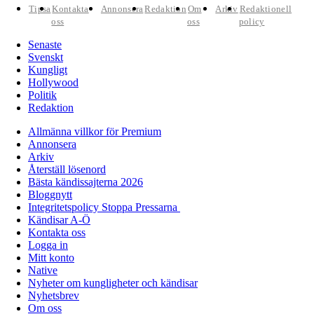
Tipsa
Kontakta
Annonsera
Redaktion
Om
Arkiv
Redaktionell
oss
oss
policy
Senaste
Svenskt
Kungligt
Hollywood
Politik
Redaktion
Allmänna villkor för Premium
Annonsera
Arkiv
Återställ lösenord
Bästa kändissajterna 2026
Bloggnytt
Integritetspolicy Stoppa Pressarna
Kändisar A-Ö
Kontakta oss
Logga in
Mitt konto
Native
Nyheter om kungligheter och kändisar
Nyhetsbrev
Om oss