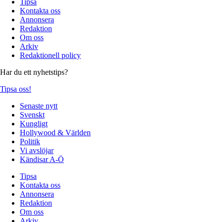
Tipsa
Kontakta oss
Annonsera
Redaktion
Om oss
Arkiv
Redaktionell policy
Har du ett nyhetstips?
Tipsa oss!
Senaste nytt
Svenskt
Kungligt
Hollywood & Världen
Politik
Vi avslöjar
Kändisar A-Ö
Tipsa
Kontakta oss
Annonsera
Redaktion
Om oss
Arkiv