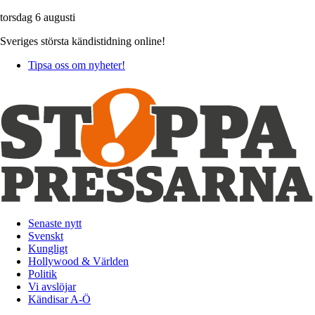
torsdag 6 augusti
Sveriges största kändistidning online!
Tipsa oss om nyheter!
Senaste nytt
Svenskt
Kungligt
Hollywood & Världen
Politik
Vi avslöjar
Kändisar A-Ö