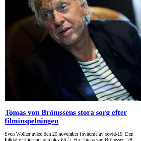
Tomas von Brömssens stora sorg efter
filminspelningen
Sven Wollter avled den 20 november i sviterna av covid-19. Den
folkkäre skådespelaren blev 86 år. För Tomas von Brömssen, 78,