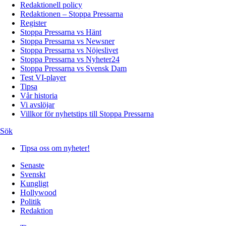
Redaktionell policy
Redaktionen – Stoppa Pressarna
Register
Stoppa Pressarna vs Hänt
Stoppa Pressarna vs Newsner
Stoppa Pressarna vs Nöjeslivet
Stoppa Pressarna vs Nyheter24
Stoppa Pressarna vs Svensk Dam
Test VI-player
Tipsa
Vår historia
Vi avslöjar
Villkor för nyhetstips till Stoppa Pressarna
Sök
Tipsa oss om nyheter!
Senaste
Svenskt
Kungligt
Hollywood
Politik
Redaktion