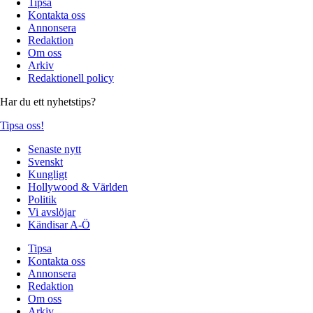
Tipsa
Kontakta oss
Annonsera
Redaktion
Om oss
Arkiv
Redaktionell policy
Har du ett nyhetstips?
Tipsa oss!
Senaste nytt
Svenskt
Kungligt
Hollywood & Världen
Politik
Vi avslöjar
Kändisar A-Ö
Tipsa
Kontakta oss
Annonsera
Redaktion
Om oss
Arkiv