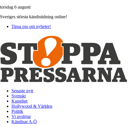
torsdag 6 augusti
Sveriges största kändistidning online!
Tipsa oss om nyheter!
Senaste nytt
Svenskt
Kungligt
Hollywood & Världen
Politik
Vi avslöjar
Kändisar A-Ö