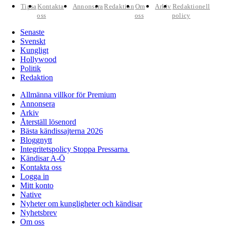
Tipsa
Kontakta
Annonsera
Redaktion
Om
Arkiv
Redaktionell
oss
oss
policy
Senaste
Svenskt
Kungligt
Hollywood
Politik
Redaktion
Allmänna villkor för Premium
Annonsera
Arkiv
Återställ lösenord
Bästa kändissajterna 2026
Bloggnytt
Integritetspolicy Stoppa Pressarna
Kändisar A-Ö
Kontakta oss
Logga in
Mitt konto
Native
Nyheter om kungligheter och kändisar
Nyhetsbrev
Om oss