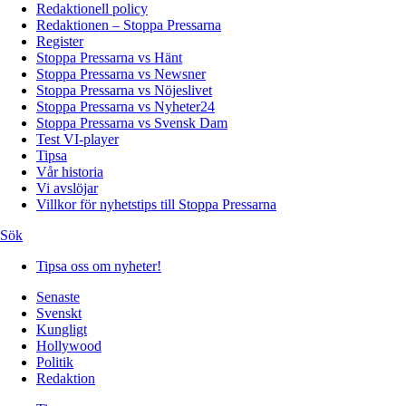
Redaktionell policy
Redaktionen – Stoppa Pressarna
Register
Stoppa Pressarna vs Hänt
Stoppa Pressarna vs Newsner
Stoppa Pressarna vs Nöjeslivet
Stoppa Pressarna vs Nyheter24
Stoppa Pressarna vs Svensk Dam
Test VI-player
Tipsa
Vår historia
Vi avslöjar
Villkor för nyhetstips till Stoppa Pressarna
Sök
Tipsa oss om nyheter!
Senaste
Svenskt
Kungligt
Hollywood
Politik
Redaktion