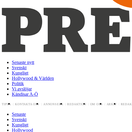
Senaste nytt
Svenskt
Kungligt
Hollywood & Världen
Politik
Vi avslöjar
Kändisar A-Ö
TIPSA
KONTAKTA OSS
ANNONSERA
REDAKTION
OM OSS
ARKIV
REDAK
Senaste
Svenskt
Kungligt
Hollywood