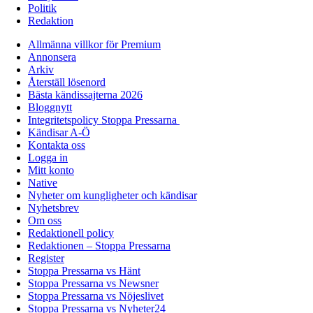
Politik
Redaktion
Allmänna villkor för Premium
Annonsera
Arkiv
Återställ lösenord
Bästa kändissajterna 2026
Bloggnytt
Integritetspolicy Stoppa Pressarna
Kändisar A-Ö
Kontakta oss
Logga in
Mitt konto
Native
Nyheter om kungligheter och kändisar
Nyhetsbrev
Om oss
Redaktionell policy
Redaktionen – Stoppa Pressarna
Register
Stoppa Pressarna vs Hänt
Stoppa Pressarna vs Newsner
Stoppa Pressarna vs Nöjeslivet
Stoppa Pressarna vs Nyheter24