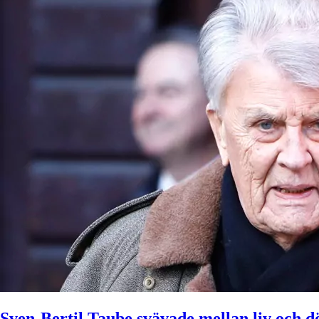
Sven-Bertil Taube svävade mellan liv och d