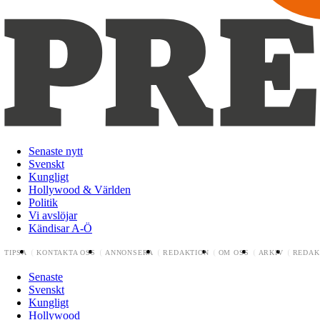
Senaste nytt
Svenskt
Kungligt
Hollywood & Världen
Politik
Vi avslöjar
Kändisar A-Ö
TIPSA
KONTAKTA OSS
ANNONSERA
REDAKTION
OM OSS
ARKIV
REDAK
Senaste
Svenskt
Kungligt
Hollywood