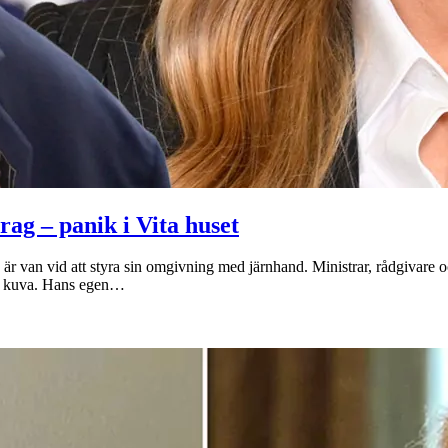
ag – panik i Vita huset
van vid att styra sin omgivning med järnhand. Ministrar, rådgivare och
na kuva. Hans egen…