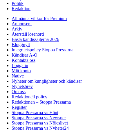
Politik
Redaktion
Allmänna villkor för Premium
Annonsera
Arkiv
Återställ lösenord
Bästa kändissajterna 2026
Bloggnytt
Integritetspolicy Stoppa Pressarna
Kändisar A-Ö
Kontakta oss
Logga in
Mitt konto
Native
Nyheter om kungligheter och kändisar
Nyhetsbrev
Om oss
Redaktionell policy
Redaktionen – Stoppa Pressarna
Register
Stoppa Pressarna vs Hänt
Stoppa Pressarna vs Newsner
Stoppa Pressarna vs Nöjeslivet
Stoppa Pressarna vs Nyheter24