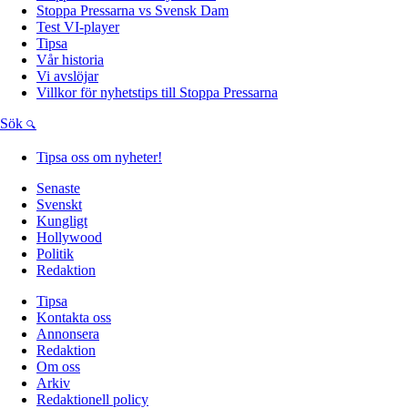
Stoppa Pressarna vs Svensk Dam
Test VI-player
Tipsa
Vår historia
Vi avslöjar
Villkor för nyhetstips till Stoppa Pressarna
Sök
Tipsa oss om nyheter!
Senaste
Svenskt
Kungligt
Hollywood
Politik
Redaktion
Tipsa
Kontakta oss
Annonsera
Redaktion
Om oss
Arkiv
Redaktionell policy