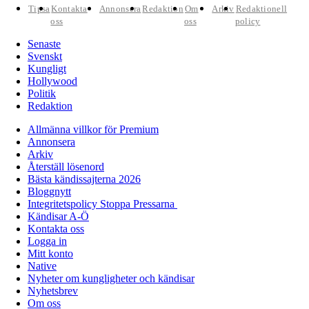
Tipsa
Kontakta
Annonsera
Redaktion
Om
Arkiv
Redaktionell
oss
oss
policy
Senaste
Svenskt
Kungligt
Hollywood
Politik
Redaktion
Allmänna villkor för Premium
Annonsera
Arkiv
Återställ lösenord
Bästa kändissajterna 2026
Bloggnytt
Integritetspolicy Stoppa Pressarna
Kändisar A-Ö
Kontakta oss
Logga in
Mitt konto
Native
Nyheter om kungligheter och kändisar
Nyhetsbrev
Om oss