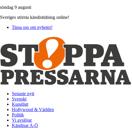
söndag 9 augusti
Sveriges största kändistidning online!
Tipsa oss om nyheter!
Senaste nytt
Svenskt
Kungligt
Hollywood & Världen
Politik
Vi avslöjar
Kändisar A-Ö