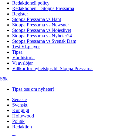
Redaktionell policy
Redaktionen – Stoppa Pressarna
Register
Stoppa Pressarna vs Hänt
Stoppa Pressarna vs Newsner
Stoppa Pressarna vs Nöjeslivet
Stoppa Pressarna vs Nyheter24
Stoppa Pressarna vs Svensk Dam
Test VI-player
Tipsa
Vår historia
Vi avslöjar
Villkor för nyhetstips till Stoppa Pressarna
Sök
Tipsa oss om nyheter!
Senaste
Svenskt
Kungligt
Hollywood
Politik
Redaktion