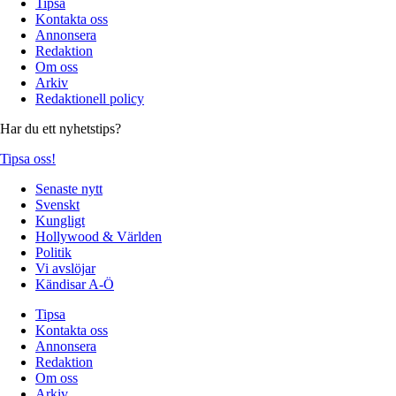
Tipsa
Kontakta oss
Annonsera
Redaktion
Om oss
Arkiv
Redaktionell policy
Har du ett nyhetstips?
Tipsa oss!
Senaste nytt
Svenskt
Kungligt
Hollywood & Världen
Politik
Vi avslöjar
Kändisar A-Ö
Tipsa
Kontakta oss
Annonsera
Redaktion
Om oss
Arkiv